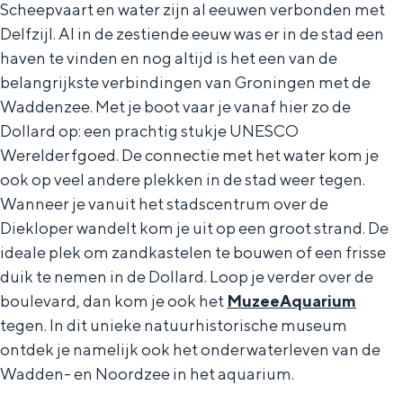
Met kinderen
Scheepvaart en water zijn al eeuwen verbonden met
Delfzijl. Al in de zestiende eeuw was er in de stad een
Theater, muziek en musea
haven te vinden en nog altijd is het een van de
belangrijkste verbindingen van Groningen met de
REISIDEEËN
Waddenzee. Met je boot vaar je vanaf hier zo de
Een week in Stad en Ommeland
Dollard op: een prachtig stukje UNESCO
Een dag op pad in Groningen stad
Werelderfgoed. De connectie met het water kom je
ook op veel andere plekken in de stad weer tegen.
Wanneer je vanuit het stadscentrum over de
Diekloper wandelt kom je uit op een groot strand. De
ideale plek om zandkastelen te bouwen of een frisse
duik te nemen in de Dollard. Loop je verder over de
boulevard, dan kom je ook het
MuzeeAquarium
tegen. In dit unieke natuurhistorische museum
ontdek je namelijk ook het onderwaterleven van de
Dagtripjes zonder auto
Wadden- en Noordzee in het aquarium.