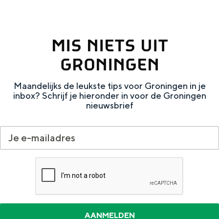
e
u
MIS NIETS UIT
w
s
GRONINGEN
e
Maandelijks de leukste tips voor Groningen in je
k
inbox? Schrijf je hieronder in voor de Groningen
e
nieuwsbrief
r
k
e
n