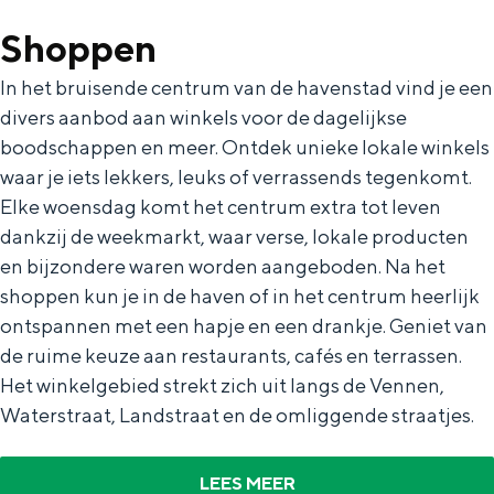
De rijkdom van Groningen is haar
veranderlijke landschap. Binen een mum
Shoppen
van tijd sta je vanuit de stad aan de
Waddenzee, midden in het groen of bij
In het bruisende centrum van de havenstad vind je een
een schattig wierdedorp.
divers aanbod aan winkels voor de dagelijkse
boodschappen en meer. Ontdek unieke lokale winkels
Lunchen in de stad
waar je iets lekkers, leuks of verrassends tegenkomt.
Naar het museum
Elke woensdag komt het centrum extra tot leven
dankzij de weekmarkt, waar verse, lokale producten
S
n
nl
en bijzondere waren worden aangeboden. Na het
shoppen kun je in de haven of in het centrum heerlijk
e
l
Nederlands
ontspannen met een hapje en een drankje. Geniet van
l
G
G
English
en
Deutsch
de
de ruime keuze aan restaurants, cafés en terrassen.
e
o
e
Het winkelgebied strekt zich uit langs de Vennen,
c
t
h
Waterstraat, Landstraat en de omliggende straatjes.
t
o
e
e
t
n
LEES MEER