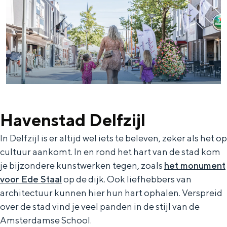
a
n
a
S
l
e
:
i
N
t
e
e
d
Havenstad Delfzijl
e
r
In Delfzijl is er altijd wel iets te beleven, zeker als het op
cultuur aankomt. In en rond het hart van de stad kom
l
je bijzondere kunstwerken tegen, zoals
het monument
a
voor Ede Staal
op de dijk. Ook liefhebbers van
n
architectuur kunnen hier hun hart ophalen. Verspreid
d
over de stad vind je veel panden in de stijl van de
s
Amsterdamse School.