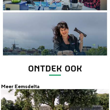
ONTDEK OOK
Meer Eemsdelta
M
e
e