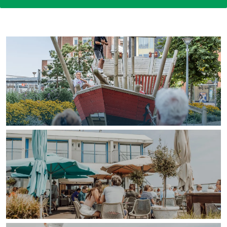
In Groningen ligt het allemaal opvallend
dicht bij elkaar. De levendigheid van de
stad, de stilte van een hofje, de
weidsheid van het ommeland en de
sporen van een eeuwenoud verleden.
Stad
Provincie
Waddenkust
Natuurgebieden
WAT TE DOEN