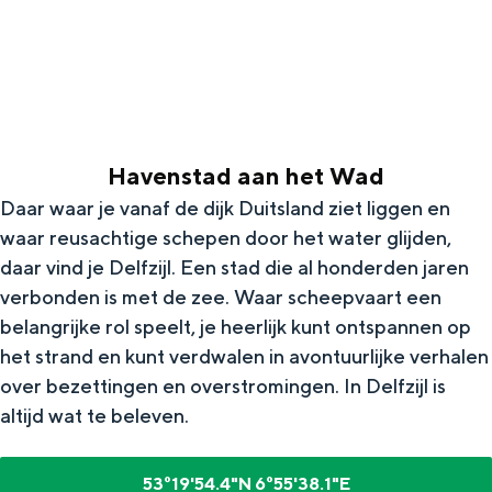
g
Wat ga jij doen?
e
Zomerwandelingen in Groningen
Zwemplekken
Havenstad aan het Wad
DIT IS GRONINGEN
Daar waar je vanaf de dijk Duitsland ziet liggen en
waar reusachtige schepen door het water glijden,
daar vind je Delfzijl. Een stad die al honderden jaren
verbonden is met de zee. Waar scheepvaart een
belangrijke rol speelt, je heerlijk kunt ontspannen op
het strand en kunt verdwalen in avontuurlijke verhalen
over bezettingen en overstromingen. In Delfzijl is
altijd wat te beleven.
Top 10
bezienswaardigheden
53°19'54.4"N 6°55'38.1"E