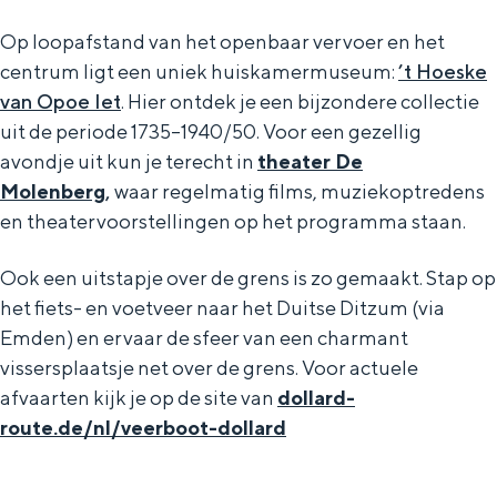
Op loopafstand van het openbaar vervoer en het
centrum ligt een uniek huiskamermuseum:
’t Hoeske
van Opoe Iet
. Hier ontdek je een bijzondere collectie
uit de periode 1735–1940/50. Voor een gezellig
avondje uit kun je terecht in
theater De
Molenberg
,
waar regelmatig films, muziekoptredens
en theatervoorstellingen op het programma staan.
Ook een uitstapje over de grens is zo gemaakt. Stap op
het fiets- en voetveer naar het Duitse Ditzum (via
Emden) en ervaar de sfeer van een charmant
vissersplaatsje net over de grens. Voor actuele
afvaarten kijk je op de site van
dollard-
route.de/nl/veerboot-dollard