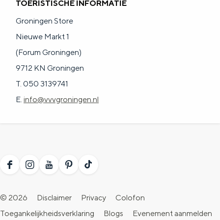
TOERISTISCHE INFORMATIE
Groningen Store
Nieuwe Markt 1
(Forum Groningen)
9712 KN Groningen
T. 050 3139741
E.
info@vvvgroningen.nl
F
I
Y
P
T
a
n
o
i
i
© 2026
Disclaimer
Privacy
Colofon
c
s
u
n
k
Toegankelijkheidsverklaring
Blogs
Evenement aanmelden
e
t
T
t
T