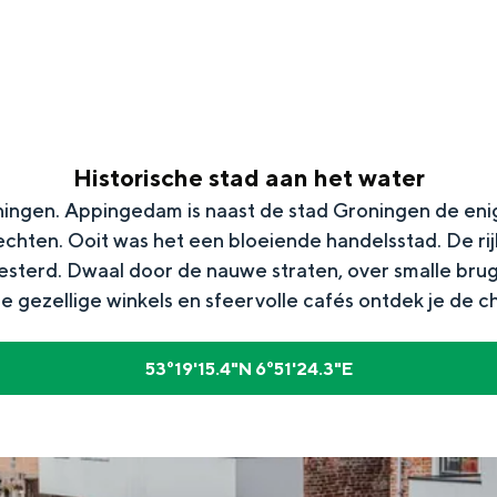
Historische stad aan het water
ningen. Appingedam is naast de stad Groningen de enig
hten. Ooit was het een bloeiende handelsstad. De rij
esterd. Dwaal door de nauwe straten, over smalle brug
 gezellige winkels en sfeervolle cafés ontdek je de 
Top 10 bezienswaardighed
53°19'15.4"N 6°51'24.3"E
allend dicht bij elkaar. De levendigheid van de stad, de stilte van ee