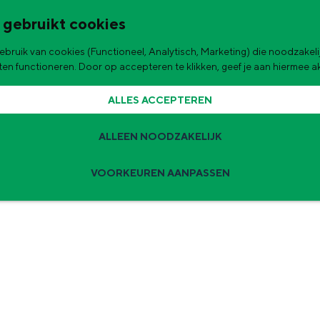
 gebruikt cookies
bruik van cookies (Functioneel, Analytisch, Marketing) die noodzakelij
de stad
APPINGEDAM
aten functioneren. Door op accepteren te klikken, geef je aan hiermee 
ALLES ACCEPTEREN
ALLEEN NOODZAKELIJK
VOORKEUREN AANPASSEN
Zomervakantie tips
 zijn de leukste uitjes voor kinderen in Stad en Ommeland voor deze 
ingen