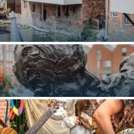
Bijzonder overnachten
. Van slapen in een voormalige graanzolder van een molen tot overnach