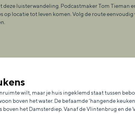
deze luisterwandeling. Podcastmaker Tom Tieman en
p locatie tot leven komen. Volg de route eenvoudig via
en.
ukens
onruimte wilt, maar je huis ingeklemd staat tussen beb
ewoon boven het water. De befaamde ‘hangende keuke
rs boven het Damsterdiep. Vanaf de Vlintenbrug en de