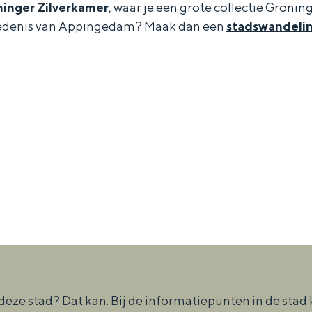
inger Zilverkamer
, waar je een grote collectie Gronings
iedenis van Appingedam? Maak dan een
stadswandeli
Dagtripjes zonder auto
veranderlijke landschap. Binen een mum van tijd sta je vanuit de stad 
deze stad? Dat kan. Bij de informatiepunten in de stad