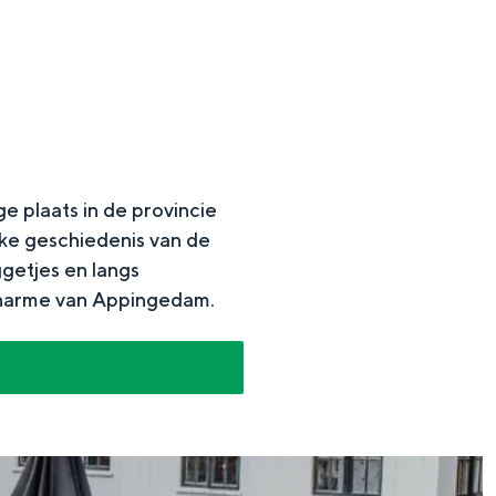
e plaats in de provincie
ke geschiedenis van de
getjes en langs
charme van Appingedam.​
en
n hofje, de weidsheid van het ommeland en de sporen van een