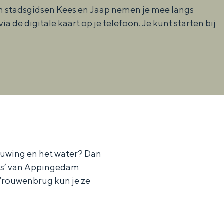
 stadsgidsen Kees en Jaap nemen je mee langs
 de digitale kaart op je telefoon. Je kunt starten bij
ouwing en het water? Dan
ns’ van Appingedam
 Vrouwenbrug kun je ze