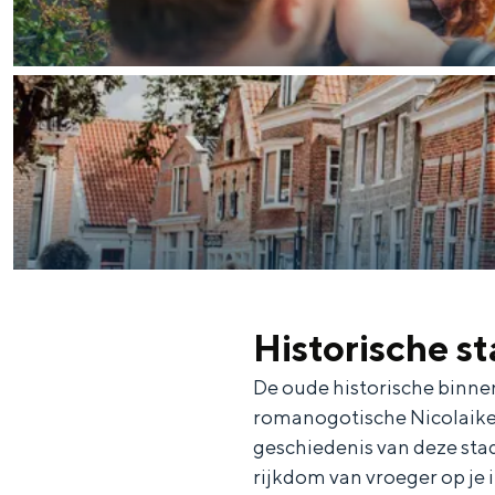
Fietsen
Wandelen
Eten & drinken
Winkelen
Overnachten
Met kinderen
Theater, muziek en musea
REISIDEEËN
Historische s
Een week in Stad en Ommel
Een dag op pad in Groninge
De oude historische binne
romanogotische Nicolaike
geschiedenis van deze sta
rijkdom van vroeger op je i