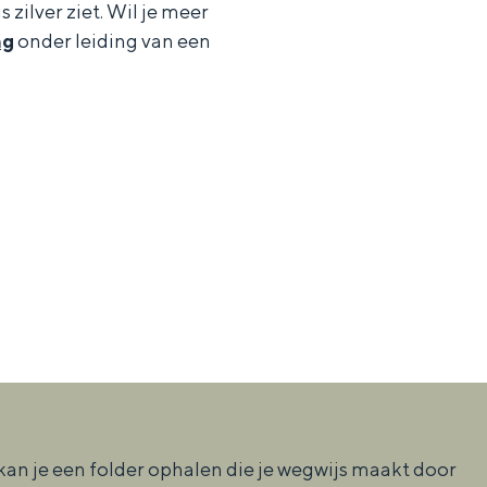
 zilver ziet. Wil je meer
ng
onder leiding van een
aan de Waddenzee, midden in het groen of bij een schattig
 kan je een folder ophalen die je wegwijs maakt door