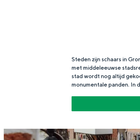
g
e
DIT IS GRONINGEN
Steden zijn schaars in Gro
met middeleeuwse stadsrec
stad wordt nog altijd geko
monumentale panden. In de
In Groningen ligt het allemaal opv
eeuwenoud verleden.
Stad
Provincie