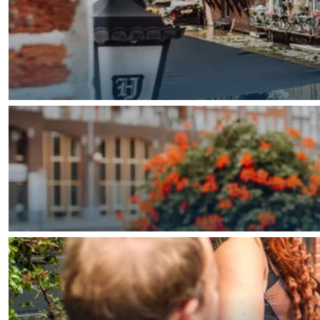
Waddenkust
Natuurgebieden
WAT TE DOEN
Overnachten was nog nooit zo leuk