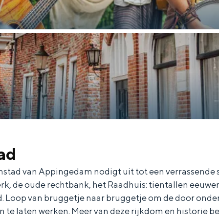
tad
and
n stad
nstad van Appingedam nodigt uit tot een verrassende 
rk, de oude rechtbank, het Raadhuis: tientallen eeu
d. Loop van bruggetje naar bruggetje om de door ond
n te laten werken. Meer van deze rijkdom en historie bek