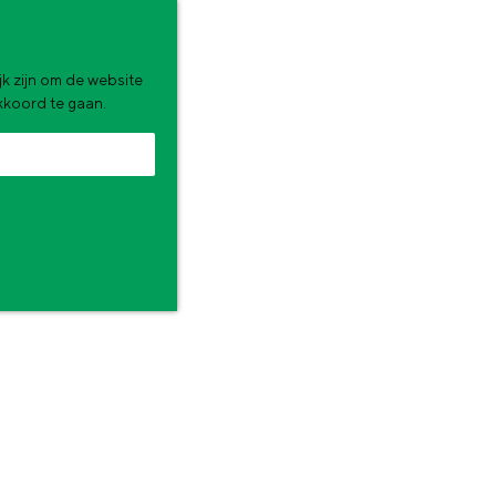
k zijn om de website
akkoord te gaan.
zomervakantie. Wat ga jij doen?