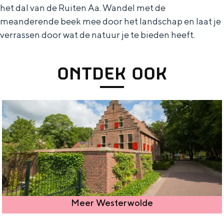
a
n
het dal van de Ruiten Aa. Wandel met de
meanderende beek mee door het landschap en laat je
a
S
verrassen door wat de natuur je te bieden heeft.
l
e
:
i
ONTDEK OOK
N
t
e
e
d
e
r
l
a
n
d
Meer Westerwolde
s