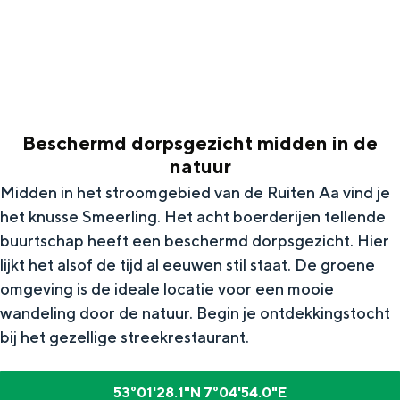
g
Wat ga jij doen?
e
Zomerwandelingen in Groningen
Zwemplekken
Beschermd dorpsgezicht midden in de
DIT IS GRONINGEN
natuur
Midden in het stroomgebied van de Ruiten Aa vind je
het knusse Smeerling. Het acht boerderijen tellende
buurtschap heeft een beschermd dorpsgezicht. Hier
lijkt het alsof de tijd al eeuwen stil staat. De groene
omgeving is de ideale locatie voor een mooie
wandeling door de natuur. Begin je ontdekkingstocht
bij het gezellige streekrestaurant.
Top 10
bezienswaardigheden
53°01'28.1"N 7°04'54.0"E