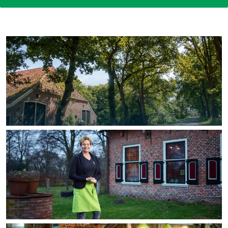
In Groningen ligt het allemaal opvallend
dicht bij elkaar. De levendigheid van de
stad, de stilte van een hofje, de
weidsheid van het ommeland en de
sporen van een eeuwenoud verleden.
Stad
Provincie
Waddenkust
Natuurgebieden
WAT TE DOEN