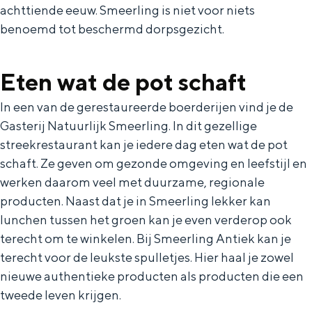
Met kinderen
achttiende eeuw. Smeerling is niet voor niets
Theater, muziek en musea
benoemd tot beschermd dorpsgezicht.
REISIDEEËN
Eten wat de pot schaft
Een week in Stad en Ommeland
In een van de gerestaureerde boerderijen vind je de
Een dag op pad in Groningen stad
Gasterij Natuurlijk Smeerling. In dit gezellige
streekrestaurant kan je iedere dag eten wat de pot
schaft. Ze geven om gezonde omgeving en leefstijl en
werken daarom veel met duurzame, regionale
producten. Naast dat je in Smeerling lekker kan
lunchen tussen het groen kan je even verderop ook
terecht om te winkelen. Bij Smeerling Antiek kan je
terecht voor de leukste spulletjes. Hier haal je zowel
nieuwe authentieke producten als producten die een
Dagtripjes zonder auto
tweede leven krijgen.