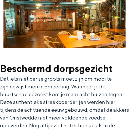
Bijzonder overnachten
Overnachten was nog nooit zo leuk. Van
slapen in een voormalige graanzolder
van een molen tot overnachten in een
iglo van stro: Groningen biedt voor ieder
Beschermd dorpsgezicht
wat wils.
Dat iets niet per se groots moet zijn om mooi te
Fietsen
zijn bewijst men in Smeerling. Wanneer je dit
Wandelen
buurtschap bezoekt kom je maar acht huizen tegen.
Eten & drinken
Deze authentieke streekboerderijen werden hier
tijdens de achttiende eeuw gebouwd, omdat de akkers
Winkelen
van Onstwedde niet meer voldoende voedsel
Overnachten
opleverden. Nog altijd ziet het er hier uit als in de