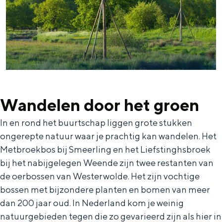
e
h
S
r
e
i
t
E
e
a
n
z
a
g
u
l
l
r
Wandelen door het groen
H
i
d
u
s
e
In en rond het buurtschap liggen grote stukken
i
h
u
ongerepte natuur waar je prachtig kan wandelen. Het
Metbroekbos bij Smeerling en het Liefstinghsbroek
d
p
t
bij het nabijgelegen Weende zijn twee restanten van
i
a
s
de oerbossen van Westerwolde. Het zijn vochtige
g
g
c
bossen met bijzondere planten en bomen van meer
e
e
h
dan 200 jaar oud. In Nederland kom je weinig
t
e
natuurgebieden tegen die zo gevarieerd zijn als hier in