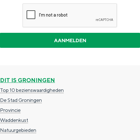
o
i
i
n
ë
n
i
n
d
ë
e
n
V
e
e
n
DIT IS GRONINGEN
k
Top 10 bezienswaardigheden
o
De Stad Groningen
l
Provincie
o
Waddenkust
n
Natuurgebieden
i