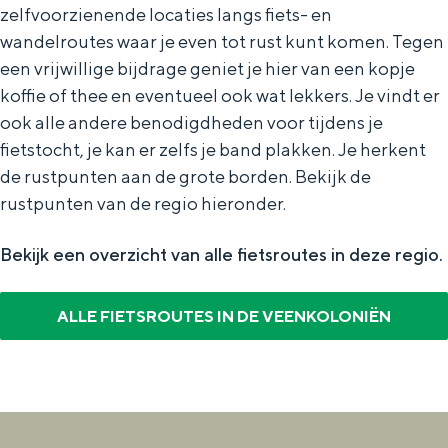
a
zelfvoorzienende locaties langs fiets- en
n
wandelroutes waar je even tot rust kunt komen. Tegen
a
S
een vrijwillige bijdrage geniet je hier van een kopje
l
e
koffie of thee en eventueel ook wat lekkers. Je vindt er
:
i
ook alle andere benodigdheden voor tijdens je
N
t
fietstocht, je kan er zelfs je band plakken. Je herkent
e
e
de rustpunten aan de grote borden. Bekijk de
rustpunten van de regio hieronder.
d
e
Bekijk een overzicht van alle fietsroutes in deze regio.
r
l
ALLE FIETSROUTES IN DE VEENKOLONIËN
a
n
d
s