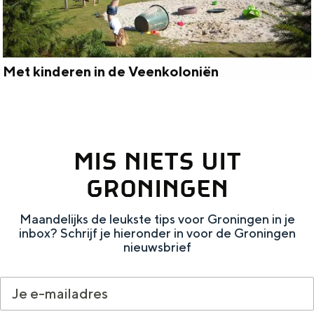
u
n
r
i
v
n
a
d
Met kinderen in de Veenkoloniën
M
n
e
e
d
V
t
e
e
MIS NIETS UIT
k
V
e
i
e
n
GRONINGEN
n
e
k
Maandelijks de leukste tips voor Groningen in je
d
n
o
inbox? Schrijf je hieronder in voor de Groningen
e
k
nieuwsbrief
l
r
o
o
e
l
n
n