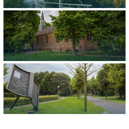
Met kinderen
Theater, muziek en musea
REISIDEEËN
Een week in Stad en Ommeland
Een dag op pad in Groningen stad
Dagtripjes zonder auto