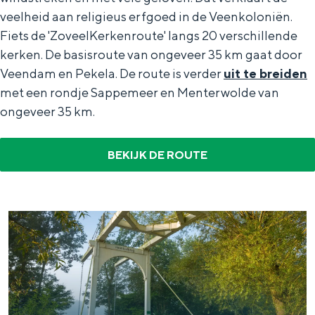
veelheid aan religieus erfgoed in de Veenkoloniën.
Fiets de 'ZoveelKerkenroute' langs 20 verschillende
kerken. De basisroute van ongeveer 35 km gaat door
Veendam en Pekela. De route is verder
uit te breiden
Bijzonder overnachten
met een rondje Sappemeer en Menterwolde van
Overnachten was nog nooit zo leuk. Van
ongeveer 35 km.
slapen in een voormalige graanzolder
van een molen tot overnachten in een
iglo van stro: Groningen biedt voor ieder
BEKIJK DE ROUTE
wat wils.
Fietsen
Wandelen
Eten & drinken
Winkelen
Overnachten