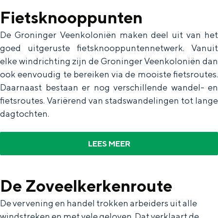
In Groningen ligt het allemaal opvallend
Fietsknooppunten
dicht bij elkaar. De levendigheid van de
stad, de stilte van een hofje, de
De Groninger Veenkoloniën maken deel uit van het
weidsheid van het ommeland en de
goed uitgeruste fietsknooppuntennetwerk. Vanuit
sporen van een eeuwenoud verleden.
elke windrichting zijn de Groninger Veenkoloniën dan
Stad
ook eenvoudig te bereiken via de mooiste fietsroutes.
Daarnaast bestaan er nog verschillende wandel- en
Provincie
fietsroutes. Variërend van stadswandelingen tot lange
Waddenkust
dagtochten.
Natuurgebieden
LEES MEER
WAT TE DOEN
De Zoveelkerkenroute
De vervening en handel trokken arbeiders uit alle
windstreken en met vele geloven. Dat verklaart de