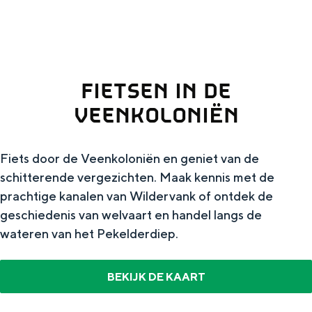
g
Wat ga jij doen?
e
Zomerwandelingen in Groningen
Zwemplekken
FIETSEN IN DE
VEENKOLONIËN
DIT IS GRONINGEN
Fiets door de Veenkoloniën en geniet van de
schitterende vergezichten. Maak kennis met de
prachtige kanalen van Wildervank of ontdek de
geschiedenis van welvaart en handel langs de
wateren van het Pekelderdiep.​
BEKIJK DE KAART
Top 10
bezienswaardigheden