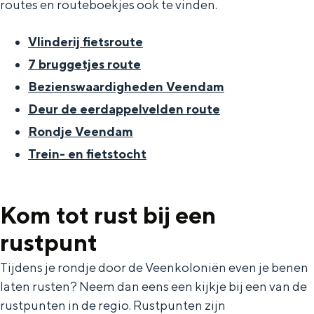
routes en routeboekjes ook te vinden.
e
h
S
r
e
i
Vlinderij fietsroute
t
E
e
7 bruggetjes route
a
n
z
Bezienswaardigheden Veendam
a
g
u
Deur de eerdappelvelden route
l
l
r
Rondje Veendam
H
i
d
Trein- en fietstocht
u
s
e
i
h
u
Kom tot rust bij een
d
p
t
i
a
s
rustpunt
g
g
c
Tijdens je rondje door de Veenkoloniën even je benen
e
e
h
laten rusten? Neem dan eens een kijkje bij een van de
t
e
rustpunten in de regio. Rustpunten zijn