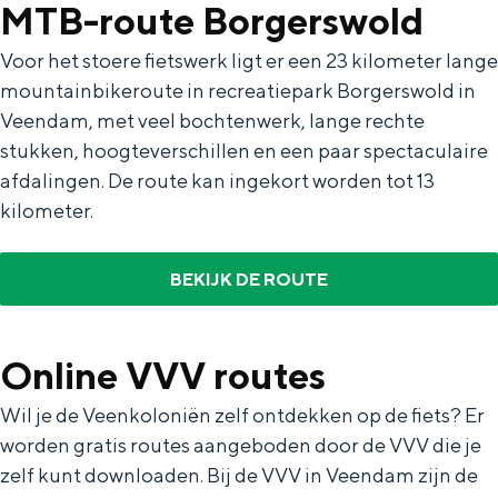
MTB-route Borgerswold
De rijkdom van Groningen is haar
veranderlijke landschap. Binen een mum
van tijd sta je vanuit de stad aan de
Voor het stoere fietswerk ligt er een 23 kilometer lange
Waddenzee, midden in het groen of bij
mountainbikeroute in recreatiepark Borgerswold in
een schattig wierdedorp.
Veendam, met veel bochtenwerk, lange rechte
stukken, hoogteverschillen en een paar spectaculaire
Lunchen in de stad
afdalingen. De route kan ingekort worden tot 13
Naar het museum
kilometer.
S
n
nl
BEKIJK DE ROUTE
e
l
Nederlands
l
G
G
English
en
Deutsch
de
Online VVV routes
e
o
e
c
t
h
Wil je de Veenkoloniën zelf ontdekken op de fiets? Er
t
o
e
worden gratis routes aangeboden door de VVV die je
zelf kunt downloaden. Bij de VVV in Veendam zijn de
e
t
n