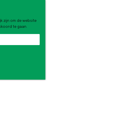
k zijn om de website
akkoord te gaan.
zomervakantie. Wat ga jij doen?