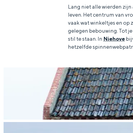
Lang niet alle wierden zij
leven. Het centrum van vro
vaak wat winkeltjes en op 
gelegen bebouwing. Tot je 
stil te staan. In
Niehove
bij
hetzelfde spinnenwebpatr
De rijkdom van Groningen is haar 
wierdedorp.
Lunchen in de stad
Naar het museum
S
n
nl
e
l
Nederlands
l
G
G
English
en
Deutsch
de
e
o
e