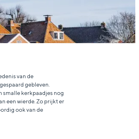
edenis van de
 gespaard gebleven.
jn smalle kerkpaadjes nog
n een wierde. Zo prijkt er
oordig ook van de