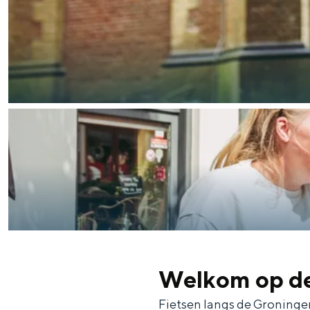
n
d
s
Welkom op d
Fietsen langs de Groninger