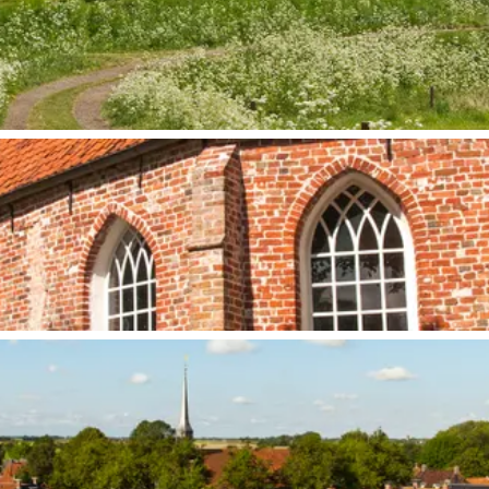
Bijzonder overnachten
. Van slapen in een voormalige graanzolder van een molen tot overnach