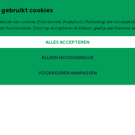
 gebruikt cookies
bruik van cookies (Functioneel, Analytisch, Marketing) die noodzakelij
de stad
WIERDENDORPEN
aten functioneren. Door op accepteren te klikken, geef je aan hiermee 
ALLES ACCEPTEREN
ALLEEN NOODZAKELIJK
VOORKEUREN AANPASSEN
Zomervakantie tips
 zijn de leukste uitjes voor kinderen in Stad en Ommeland voor deze 
ingen