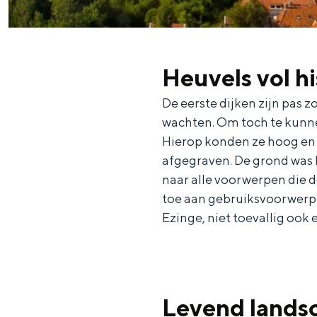
Fietsen
Wandelen
Eten & drinken
Heuvels vol hi
Winkelen
De eerste dijken zijn pas 
Overnachten
wachten. Om toch te kunn
Met kinderen
Hierop konden ze hoog en d
Theater, muziek en musea
afgegraven. De grond was 
naar alle voorwerpen die d
REISIDEEËN
toe aan gebruiksvoorwerpe
Ezinge, niet toevallig ook
Een week in Stad en Ommel
Een dag op pad in Groninge
Levend lands