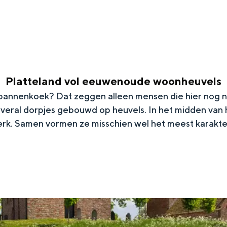
Platteland vol eeuwenoude woonheuvels
 pannenkoek? Dat zeggen alleen mensen die hier nog no
veral dorpjes gebouwd op heuvels. In het midden van h
k. Samen vormen ze misschien wel het meest karakter
Top 10 bezienswaardighed
allend dicht bij elkaar. De levendigheid van de stad, de stilte van ee