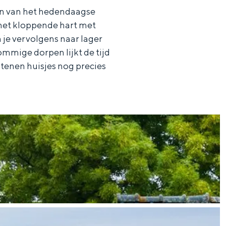
ven van het hedendaagse
 het kloppende hart met
 je vervolgens naar lager
mmige dorpen lijkt de tijd
tenen huisjes nog precies
aan de Waddenzee, midden in het groen of bij een schattig