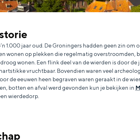
storie
zo’n 1.000 jaar oud. De Groningers hadden geen zin om o
en wonen op plekken die regelmatig overstroomden, b
roog wonen. Een flink deel van de wierden is door de 
hartstikke vruchtbaar. Bovendien waren veel archeolo
oor de eeuwen heen begraven waren geraakt in de wierd
n, botten en afval werd gevonden kun je bekijken in
M
 een wierdedorp.
and
n stad
chap