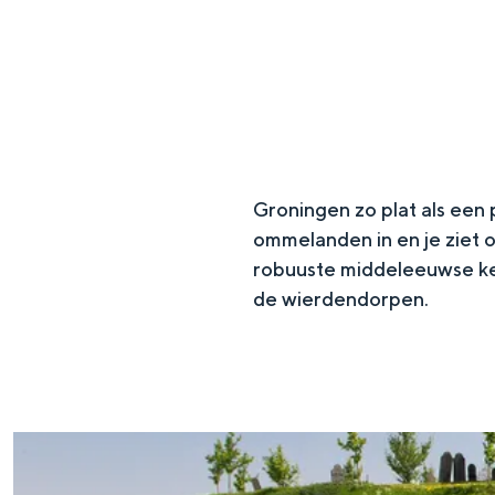
g
e
DIT IS GRONINGEN
Groningen zo plat als een
ommelanden in en je ziet o
robuuste middeleeuwse ker
de wierdendorpen.
In Groningen ligt het allemaal opv
eeuwenoud verleden.
Stad
Provincie