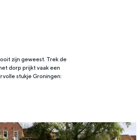
oit zijn geweest. Trek de
et dorp prijkt vaak een
volle stukje Groningen:
en
n hofje, de weidsheid van het ommeland en de sporen van een