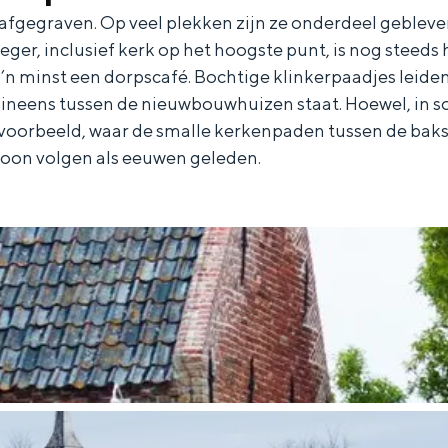
n afgegraven. Op veel plekken zijn ze onderdeel geble
eger, inclusief kerk op het hoogste punt, is nog steeds
z’n minst een dorpscafé. Bochtige klinkerpaadjes leiden
ineens tussen de nieuwbouwhuizen staat. Hoewel, in so
voorbeeld, waar de smalle kerkenpaden tussen de baks
Dagtripjes zonder auto
oon volgen als eeuwen geleden.
veranderlijke landschap. Binen een mum van tijd sta je vanuit de stad 