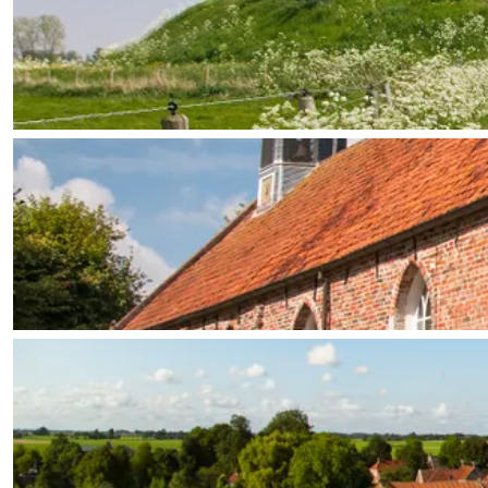
Waddenkust
Natuurgebieden
WAT TE DOEN
Overnachten was nog nooit zo leuk