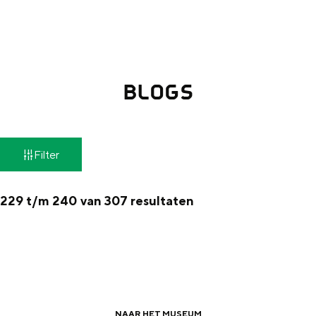
g
Wat ga jij doen?
e
Zomerwandelingen in Groningen
Zwemplekken
BLOGS
DIT IS GRONINGEN
W
Filter
a
t
229 t/m 240 van 307 resultaten
z
o
e
Top 10
bezienswaardigheden
k
NAAR HET MUSEUM