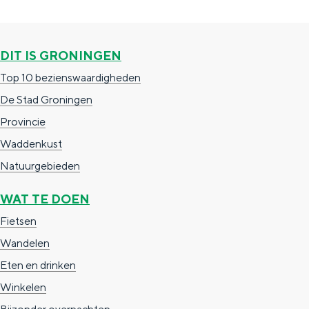
n
e
g
p
i
r
i
a
n
z
DIT IS GRONINGEN
n
g
g
a
Top 10 bezienswaardigheden
a
i
e
m
De Stad Groningen
n
n
e
Provincie
a
l
Waddenkust
g
Natuurgebieden
o
WAT TE DOEN
e
Fietsen
d
Wandelen
Eten en drinken
Winkelen