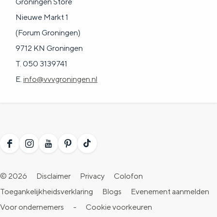
Groningen Store
Nieuwe Markt 1
(Forum Groningen)
9712 KN Groningen
T. 050 3139741
E.
info@vvvgroningen.nl
F
I
Y
P
T
a
n
o
i
i
© 2026
Disclaimer
Privacy
Colofon
c
s
u
n
k
Toegankelijkheidsverklaring
Blogs
Evenement aanmelden
e
t
T
t
T
Voor ondernemers
-
Cookie voorkeuren
b
a
u
e
o