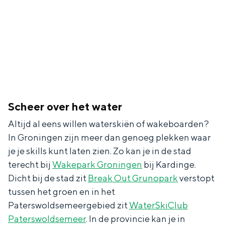
In Groningen ligt het allemaal opvallend
dicht bij elkaar. De levendigheid van de
stad, de stilte van een hofje, de
weidsheid van het ommeland en de
sporen van een eeuwenoud verleden.
Stad
Provincie
Scheer over het water
Waddenkust
Altijd al eens willen waterskiën of wakeboarden?
Natuurgebieden
In Groningen zijn meer dan genoeg plekken waar
je je skills kunt laten zien. Zo kan je in de stad
WAT TE DOEN
terecht bij
Wakepark Groningen
bij Kardinge.
Dicht bij de stad zit
Break Out Grunopark
verstopt
tussen het groen en in het
Paterswoldsemeergebied zit
WaterSkiClub
Paterswoldsemeer
. In de provincie kan je in