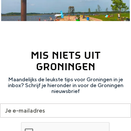
m
a
e
e
d
r
n
i
n
MIS NIETS UIT
G
r
GRONINGEN
o
Maandelijks de leukste tips voor Groningen in je
n
inbox? Schrijf je hieronder in voor de Groningen
i
nieuwsbrief
n
g
e
n