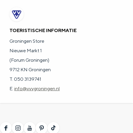
TOERISTISCHE INFORMATIE
Groningen Store
Nieuwe Markt 1
(Forum Groningen)
9712 KN Groningen
T. 050 3139741
E.
info@vvvgroningen.nl
F
I
Y
P
T