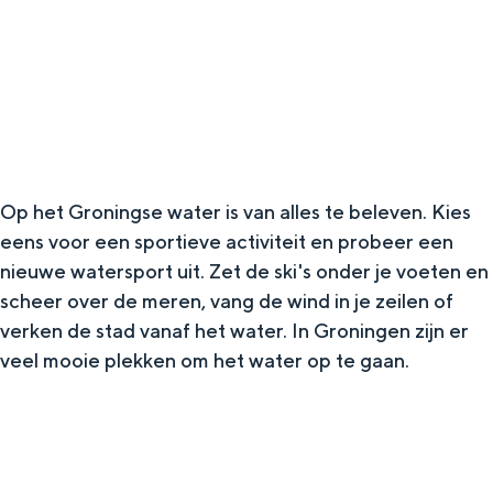
g
Wat ga jij doen?
e
Zomerwandelingen in Groningen
Zwemplekken
DIT IS GRONINGEN
Op het Groningse water is van alles te beleven. Kies
eens voor een sportieve activiteit en probeer een
nieuwe watersport uit. Zet de ski's onder je voeten en
scheer over de meren, vang de wind in je zeilen of
verken de stad vanaf het water. In Groningen zijn er
veel mooie plekken om het water op te gaan.
Top 10
bezienswaardigheden