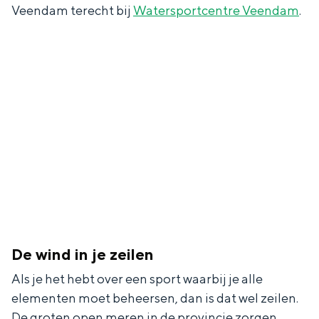
Veendam terecht bij
Watersportcentre Veendam
.
Bijzonder overnachten
Overnachten was nog nooit zo leuk. Van
slapen in een voormalige graanzolder
van een molen tot overnachten in een
iglo van stro: Groningen biedt voor ieder
wat wils.
Fietsen
Wandelen
Eten & drinken
De wind in je zeilen
Winkelen
Als je het hebt over een sport waarbij je alle
elementen moet beheersen, dan is dat wel zeilen.
Overnachten
De groten open meren in de provincie zorgen