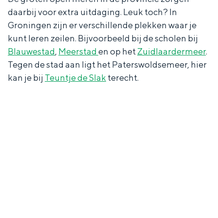
Met kinderen
daarbij voor extra uitdaging. Leuk toch? In
Theater, muziek en musea
Groningen zijn er verschillende plekken waar je
kunt leren zeilen. Bijvoorbeeld bij de scholen bij
REISIDEEËN
Blauwestad
,
Meerstad
en op het
Zuidlaardermeer
.
Tegen de stad aan ligt het Paterswoldsemeer, hier
Een week in Stad en Ommeland
kan je bij
Teuntje de Slak
terecht.
Een dag op pad in Groningen stad
Dagtripjes zonder auto