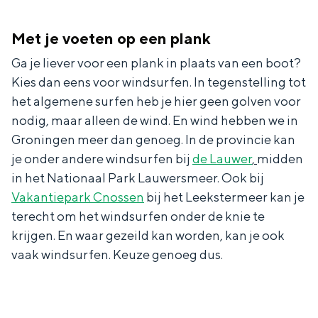
De rijkdom van Groningen is haar
veranderlijke landschap. Binen een mum
Met je voeten op een plank
van tijd sta je vanuit de stad aan de
Waddenzee, midden in het groen of bij
Ga je liever voor een plank in plaats van een boot?
een schattig wierdedorp.
Kies dan eens voor windsurfen. In tegenstelling tot
Lunchen in de stad
het algemene surfen heb je hier geen golven voor
nodig, maar alleen de wind. En wind hebben we in
Naar het museum
Groningen meer dan genoeg. In de provincie kan
je onder andere windsurfen bij
de Lauwer
,
midden
S
n
nl
in het Nationaal Park Lauwersmeer. Ook bij
e
l
Nederlands
Vakantiepark Cnossen
bij het Leekstermeer kan je
l
G
G
English
en
Deutsch
de
terecht om het windsurfen onder de knie te
krijgen. En waar gezeild kan worden, kan je ook
e
o
e
vaak windsurfen. Keuze genoeg dus.
c
t
h
t
o
e
e
t
n