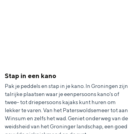
e
h
S
r
e
i
t
E
e
a
n
z
a
g
u
l
l
r
H
i
d
u
s
e
Stap in een kano
i
h
u
Pak je peddels en stap in je kano. In Groningen zijn
d
p
t
talrijke plaatsen waar je eenpersoons kano's of
i
a
s
twee- tot driepersoons kajaks kunt huren om
g
g
c
lekker te varen. Van het Paterswoldsemeer tot aan
Winsum en zelfs het wad. Geniet onderweg van de
e
e
h
weidsheid van het Groninger landschap, een goed
t
e