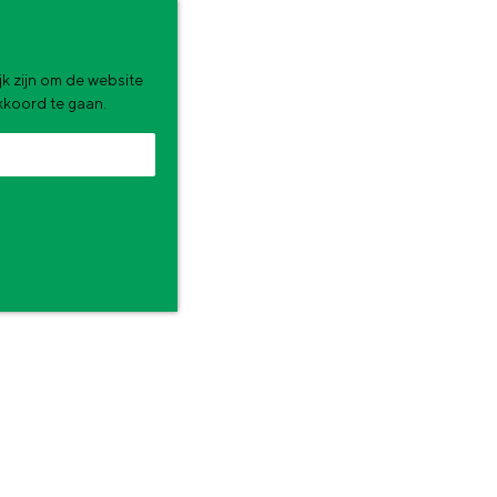
k zijn om de website
akkoord te gaan.
zomervakantie. Wat ga jij doen?