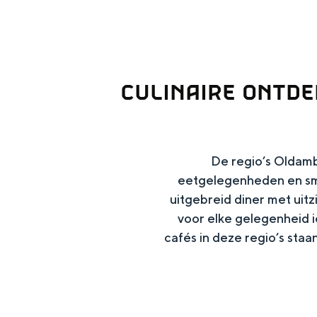
g
e
DIT IS GRONINGEN
CULINAIRE ONTD
De regio’s Oldam
eetgelegenheden en smak
uitgebreid diner met uitz
voor elke gelegenheid i
cafés in deze regio’s staan
In Groningen ligt het allemaal opv
eeuwenoud verleden.
Stad
Provincie