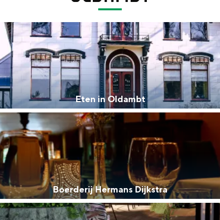
Eten in Oldambt
Bijzonder overnachten
Boerderij Hermans Dijkstra
. Van slapen in een voormalige graanzolder van een molen tot overnach