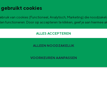
 gebruikt cookies
bruik van cookies (Functioneel, Analytisch, Marketing) die noodzakelij
de stad
aten functioneren. Door op accepteren te klikken, geef je aan hiermee 
ALLES ACCEPTEREN
ALLEEN NOODZAKELIJK
VOORKEUREN AANPASSEN
Zomervakantie tips
 zijn de leukste uitjes voor kinderen in Stad en Ommeland voor deze 
ingen