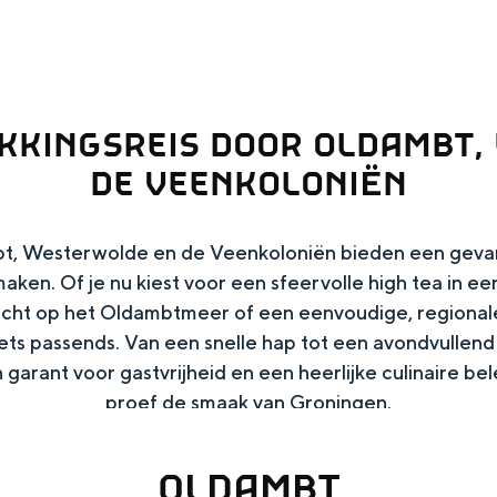
EKKINGSREIS DOOR OLDAMBT,
DE VEENKOLONIËN
bt, Westerwolde en de Veenkoloniën bieden een geva
en. Of je nu kiest voor een sfeervolle high tea in een
icht op het Oldambtmeer of een eenvoudige, regionale s
Top 10 bezienswaardighed
ets passends. Van een snelle hap tot een avondvullend 
 garant voor gastvrijheid en een heerlijke culinaire bel
allend dicht bij elkaar. De levendigheid van de stad, de stilte van ee
proef de smaak van Groningen.
OLDAMBT