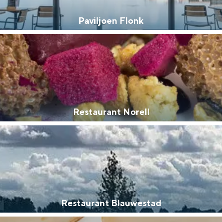
Paviljoen Flonk
Dagtripjes zonder auto
veranderlijke landschap. Binen een mum van tijd sta je vanuit de stad 
Restaurant Norell
Restaurant Blauwestad