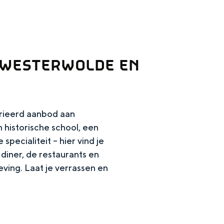
 WESTERWOLDE EN
rieerd aanbod aan
 historische school, een
pecialiteit – hier vind je
en
diner, de restaurants en
eving. Laat je verrassen en
n hofje, de weidsheid van het ommeland en de sporen van een