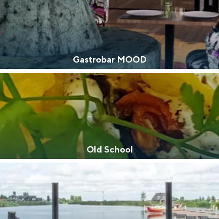
Gastrobar MOOD
Old School
and
n stad