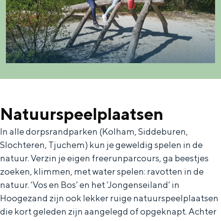
Bijzonder overnachten
Overnachten was nog nooit zo leuk. Van
slapen in een voormalige graanzolder
van een molen tot overnachten in een
iglo van stro: Groningen biedt voor ieder
Natuurspeelplaatsen
wat wils.
In alle dorpsrandparken (Kolham, Siddeburen,
Fietsen
Slochteren, Tjuchem) kun je geweldig spelen in de
Wandelen
natuur. Verzin je eigen freerunparcours, ga beestjes
zoeken, klimmen, met water spelen: ravotten in de
Eten & drinken
natuur. ‘Vos en Bos’ en het ‘Jongenseiland’ in
Winkelen
Hoogezand zijn ook lekker ruige natuurspeelplaatsen
Overnachten
die kort geleden zijn aangelegd of opgeknapt. Achter