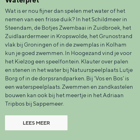
Waterpret
De rijkdom van Groningen is haar
veranderlijke landschap. Binen een mum
Wat is er nou fijner dan spelen met water of het
van tijd sta je vanuit de stad aan de
nemen van een frisse duik? In het Schildmeer in
Waddenzee, midden in het groen of bij
Steendam, de Botjes Zwembaai in Zuidbroek, het
een schattig wierdedorp.
Zuidlaardermeer in Kropswolde, het Grunostrand
Lunchen in de stad
vlak bij Groningen of in de zwemplas in Kolham
kun je goed zwemmen. In Hoogezand vind je voor
Naar het museum
het Kielzog een speelfontein. Klauter over palen
en stenen in het water bij Natuurspeelplaats Lutje
S
n
nl
Borg of in de dorpsrandparken. Bij ‘Vos en Bos’ is
e
l
Nederlands
een waterspeelplaats. Zwemmen en zandkastelen
l
G
G
English
en
Deutsch
de
bouwen kan ook bij het meertje in het Adriaan
Tripbos bij Sappemeer.
e
o
e
c
t
h
LEES MEER
t
o
e
e
t
n