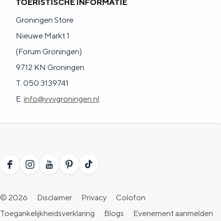
TOERISTISCHE INFORMATIE
Groningen Store
Nieuwe Markt 1
(Forum Groningen)
9712 KN Groningen
T. 050 3139741
E.
info@vvvgroningen.nl
F
I
Y
P
T
a
n
o
i
i
© 2026
Disclaimer
Privacy
Colofon
c
s
u
n
k
Toegankelijkheidsverklaring
Blogs
Evenement aanmelden
e
t
T
t
T