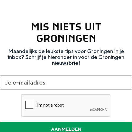
o
b
g
m
o
e
MIS NIETS UIT
w
r
z
a
g
i
GRONINGEN
n
n
Maandelijks de leukste tips voor Groningen in je
d
inbox? Schrijf je hieronder in voor de Groningen
e
nieuwsbrief
l
e
n