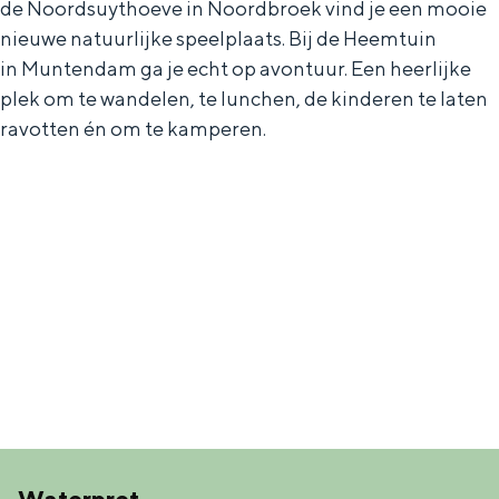
Met kinderen
de Noordsuythoeve in Noordbroek vind je een mooie
nieuwe natuurlijke speelplaats. Bij de Heemtuin
Theater, muziek en musea
in Muntendam ga je echt op avontuur. Een heerlijke
plek om te wandelen, te lunchen, de kinderen te laten
REISIDEEËN
ravotten én om te kamperen.
Een week in Stad en Ommeland
Een dag op pad in Groningen stad
Dagtripjes zonder auto