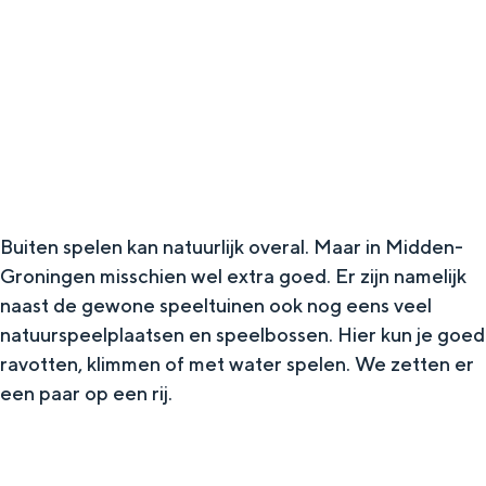
g
Wat ga jij doen?
e
Zomerwandelingen in Groningen
Zwemplekken
DIT IS GRONINGEN
Buiten spelen kan natuurlijk overal. Maar in Midden-
Groningen misschien wel extra goed. Er zijn namelijk
naast de gewone speeltuinen ook nog eens veel
natuurspeelplaatsen en speelbossen. Hier kun je goed
ravotten, klimmen of met water spelen. We zetten er
een paar op een rij.
Top 10
bezienswaardigheden