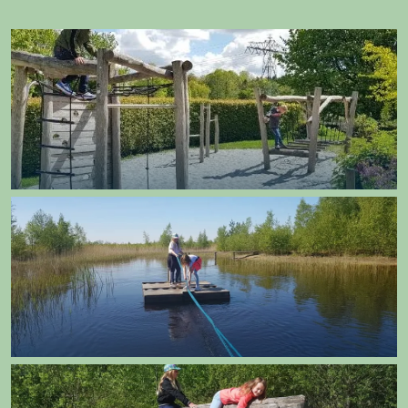
In Groningen ligt het allemaal opvallend
dicht bij elkaar. De levendigheid van de
stad, de stilte van een hofje, de
weidsheid van het ommeland en de
sporen van een eeuwenoud verleden.
Stad
Provincie
Waddenkust
Natuurgebieden
WAT TE DOEN