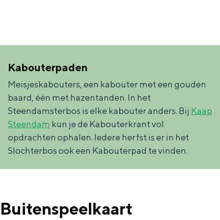
a
n
a
S
l
e
:
i
Kabouterpaden
N
t
Meisjeskabouters, een kabouter met een gouden
e
e
baard, één met hazentanden. In het
d
Steendamsterbos is elke kabouter anders. Bij
Kaap
e
Steendam
kun je de Kabouterkrant vol
r
opdrachten ophalen. Iedere herfst is er in het
l
Slochterbos ook een Kabouterpad te vinden.
a
n
d
Buitenspeelkaart
s