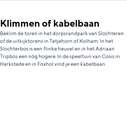
e
h
S
r
e
i
Klimmen of kabelbaan
t
E
e
a
n
z
Beklim de toren in het dorpsrandpark van Slochteren
a
g
u
of de uitkijktorens in Tetjehorn of Kolham. In het
Slochterbos is een flinke heuvel en in het Adriaan
l
l
r
Tripbos een nóg hogere. In de speeltuin van Cosis in
H
i
d
Harkstede en in Foxhol vind je een kabelbaan.
u
s
e
i
h
u
d
p
t
i
a
s
g
g
c
e
e
h
t
e