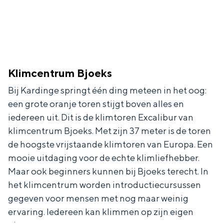
De rijkdom van Groningen is haar
veranderlijke landschap. Binen een mum
van tijd sta je vanuit de stad aan de
Waddenzee, midden in het groen of bij
een schattig wierdedorp.
Lunchen in de stad
Klimcentrum Bjoeks
Naar het museum
Bij Kardinge springt één ding meteen in het oog:
een grote oranje toren stijgt boven alles en
iedereen uit. Dit is de klimtoren Excalibur van
S
n
nl
klimcentrum Bjoeks. Met zijn 37 meter is de toren
e
l
Nederlands
de hoogste vrijstaande klimtoren van Europa. Een
l
G
G
English
en
Deutsch
de
mooie uitdaging voor de echte klimliefhebber.
e
o
e
Maar ook beginners kunnen bij Bjoeks terecht. In
c
t
h
het klimcentrum worden introductiecursussen
gegeven voor mensen met nog maar weinig
t
o
e
ervaring. Iedereen kan klimmen op zijn eigen
e
t
n