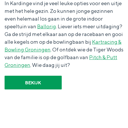
In Kardinge vind je veel leuke opties voor een uitje
a
n
met het hele gezin. Zo kunnen jonge gezinnen
a
S
even helemaal los gaan in de grote indoor
l
e
speeltuin van
Ballorig
. Liever iets meer uitdaging?
:
i
Ga de strijd met elkaar aan op de racebaan en gooi
N
t
alle kegels om op de bowlingbaan bij
Kartracing &
Bowling Groningen
. Of ontdek wie de Tiger Woods
e
e
van de familie is op de golfbaan van
Pitch & Putt
d
Groningen
. Wie daag jij uit?
e
r
BEKIJK
l
a
n
d
s