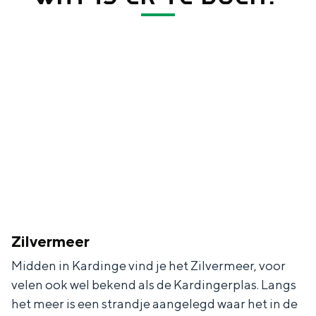
Bijzonder overnachten
Overnachten was nog nooit zo leuk. Van
slapen in een voormalige graanzolder
van een molen tot overnachten in een
iglo van stro: Groningen biedt voor ieder
wat wils.
Fietsen
Wandelen
Zilvermeer
Eten & drinken
Midden in Kardinge vind je het Zilvermeer, voor
Winkelen
velen ook wel bekend als de Kardingerplas. Langs
Overnachten
het meer is een strandje aangelegd waar het in de