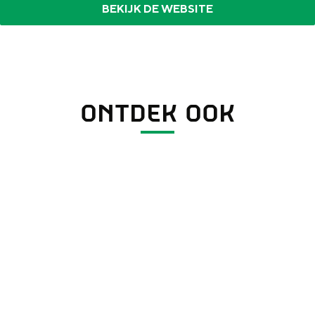
BEKIJK DE WEBSITE
ONTDEK OOK
Zomer in de stad
Z
o
m
e
r