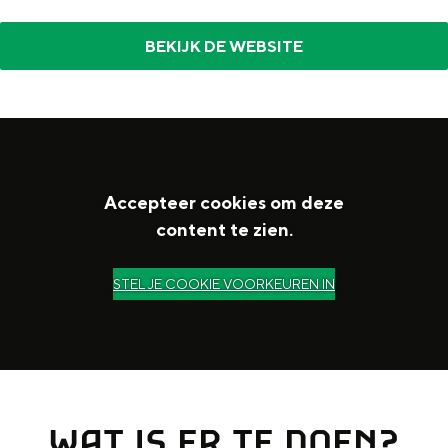
In Groningen ligt het allemaal opvallend
dicht bij elkaar. De levendigheid van de
BEKIJK DE WEBSITE
stad, de stilte van een hofje, de
weidsheid van het ommeland en de
sporen van een eeuwenoud verleden.
Stad
Provincie
Accepteer cookies om deze
Waddenkust
content te zien.
Natuurgebieden
STEL JE COOKIE VOORKEUREN IN
WAT TE DOEN
WAT IS ER TE DOEN?