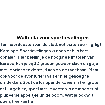
g
Wat ga jij doen?
e
Zomerwandelingen in Groningen
Zwemplekken
Walhalla voor sportievelingen
DIT IS GRONINGEN
Ten noordoosten van de stad, net buiten de ring, ligt
Kardinge. Sportievelingen kunnen er hun hart
ophalen. Hier beklim je de hoogste klimtoren van
Europa, kan je bij 30 graden gewoon skiën en ga je
met je vrienden de strijd aan op de racebaan. Maar
ook voor de avonturiers valt er hier genoeg te
ontdekken. Spot de loslopende koeien in het grote
natuurgebied, speel met je voeten in de modder of
Top 10
pluk verse appeltjes uit de boom. Wat je ook wilt
bezienswaardigheden
doen, hier kan het.