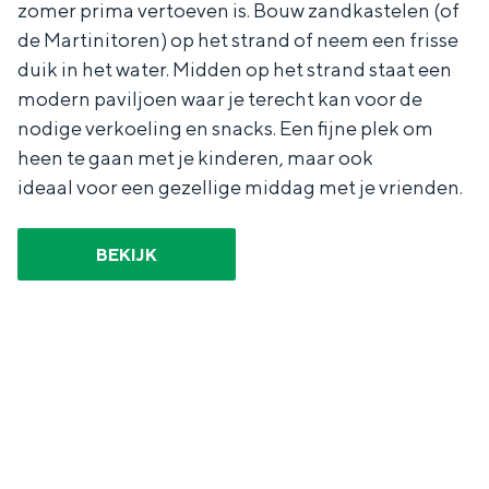
Met kinderen
zomer prima vertoeven is. Bouw zandkastelen (of
de Martinitoren) op het strand of neem een frisse
Theater, muziek en musea
duik in het water. Midden op het strand staat een
modern paviljoen waar je terecht kan voor de
REISIDEEËN
nodige verkoeling en snacks. Een fijne plek om
Een week in Stad en Ommeland
heen te gaan met je kinderen, maar ook
Een dag op pad in Groningen stad
ideaal voor een gezellige middag met je vrienden.
BEKIJK
Dagtripjes zonder auto