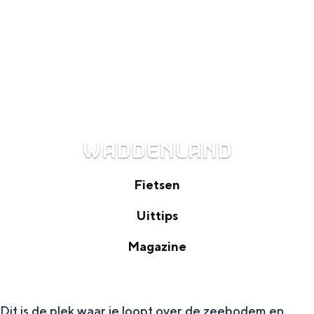
WADDENLAND
Fietsen
F
Uittips
i
U
Magazine
e
i
M
t
t
a
s
t
Dit is de plek waar je loopt over de zeebodem en