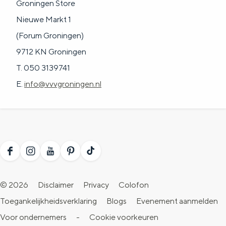
Groningen Store
Nieuwe Markt 1
(Forum Groningen)
9712 KN Groningen
T. 050 3139741
E.
info@vvvgroningen.nl
F
I
Y
P
T
a
n
o
i
i
© 2026
Disclaimer
Privacy
Colofon
c
s
u
n
k
Toegankelijkheidsverklaring
Blogs
Evenement aanmelden
e
t
T
t
T
Voor ondernemers
-
Cookie voorkeuren
b
a
u
e
o