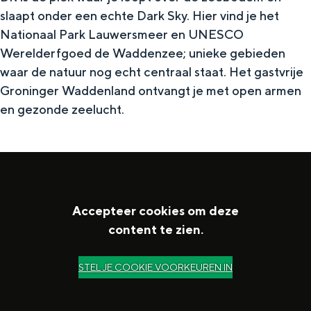
g
e
slaapt onder een echte Dark Sky. Hier vind je het
i
a
n
Nationaal Park Lauwersmeer en UNESCO
p
z
Werelderfgoed de Waddenzee; unieke gebieden
s
i
waar de natuur nog echt centraal staat. Het gastvrije
Groninger Waddenland ontvangt je met open armen
n
en gezonde zeelucht.
e
Accepteer cookies om deze
content te zien.
STEL JE COOKIE VOORKEUREN IN