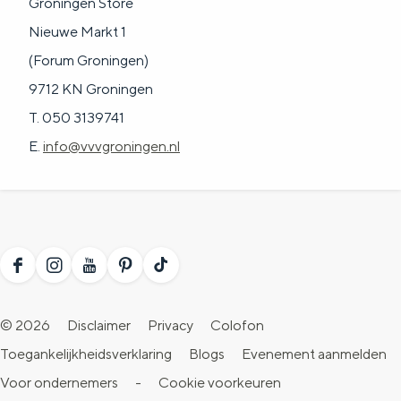
Groningen Store
Nieuwe Markt 1
(Forum Groningen)
9712 KN Groningen
T. 050 3139741
E.
info@vvvgroningen.nl
F
I
Y
P
T
a
n
o
i
i
© 2026
Disclaimer
Privacy
Colofon
c
s
u
n
k
Toegankelijkheidsverklaring
Blogs
Evenement aanmelden
e
t
T
t
T
Voor ondernemers
-
Cookie voorkeuren
b
a
u
e
o