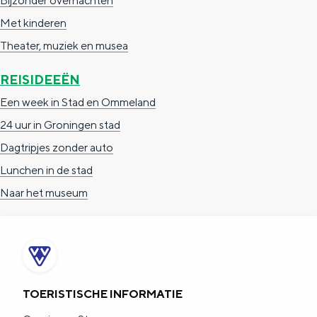
Bijzonder overnachten
n
Met kinderen
o
Theater, muziek en musea
m
m
REISIDEEËN
e
Een week in Stad en Ommeland
l
24 uur in Groningen stad
a
Dagtripjes zonder auto
n
Lunchen in de stad
d
Naar het museum
TOERISTISCHE INFORMATIE