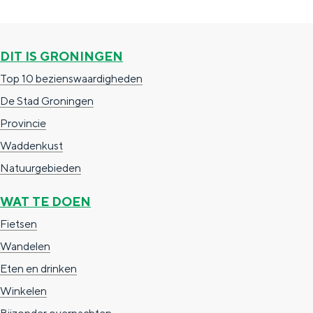
r
m
g
p
o
a
i
a
v
r
DIT IS GRONINGEN
n
g
i
k
Top 10 bezienswaardigheden
a
i
n
t
De Stad Groningen
n
c
e
Provincie
a
i
n
Waddenkust
e
i
Natuurgebieden
n
WAT TE DOEN
s
Fietsen
t
Wandelen
a
Eten en drinken
d
Winkelen
e