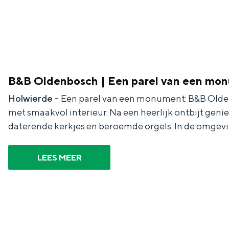
Waddenkust
Natuurgebieden
WAT TE DOEN
B&B Oldenbosch | Een parel van een mo
Holwierde -
Een parel van een monument: B&B Oldenb
met smaakvol interieur. Na een heerlijk ontbijt geni
daterende kerkjes en beroemde orgels. In de omgev
LEES MEER
Overnachten was nog nooit zo leuk