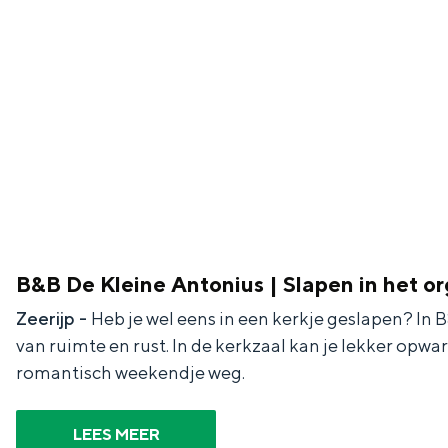
De rijkdom van Groningen is haar 
wierdedorp.
Lunchen in de stad
B&B De Kleine Antonius | Slapen in het or
Naar het museum
Zeerijp -
Heb je wel eens in een kerkje geslapen? In B
van ruimte en rust. In de kerkzaal kan je lekker opwa
S
n
nl
romantisch weekendje weg.
e
l
Nederlands
l
G
G
English
en
Deutsch
de
LEES MEER
e
o
e