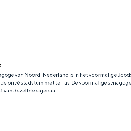
e
agoge van Noord-Nederland is in het voormalige Joods
 in de privé stadstuin met terras. De voormalige synago
nt van dezelfde eigenaar.
and
n stad