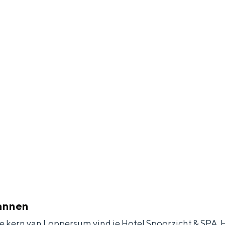
pannen
he kern van Loppersum vind je Hotel Spoorzicht & SPA. H