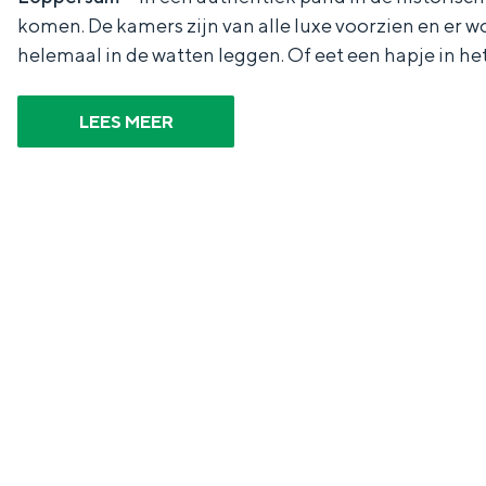
komen. De kamers zijn van alle luxe voorzien en er w
n
helemaal in de watten leggen. Of eet een hapje in het 
d
s
LEES MEER