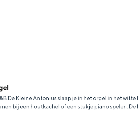
Dagtripjes zonder auto
veranderlijke landschap. Binen een mum van tijd sta je vanuit de stad 
gel
&B De Kleine Antonius slaap je in het orgel in het witte 
rmen bij een houtkachel of een stukje piano spelen. De k