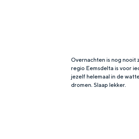
g
e
DIT IS GRONINGEN
Overnachten is nog nooit 
regio Eemsdelta is voor ied
jezelf helemaal in de watt
dromen. Slaap lekker.
In Groningen ligt het allemaal opv
eeuwenoud verleden.
Stad
Provincie