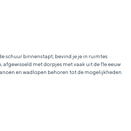
 schuur binnenstapt, bevind je je in ruimtes
, afgewisseld met dorpjes met vaak uit de 11e eeuw
 kanoën en wadlopen behoren tot de mogelijkheden.
ten in een iglo van stro: Groningen biedt voor ieder wat wils.