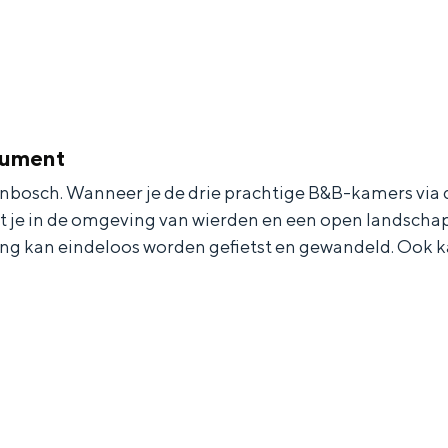
nument
osch. Wanneer je de drie prachtige B&B-kamers via de
et je in de omgeving van wierden en een open landschap
ing kan eindeloos worden gefietst en gewandeld. Ook
Bijzonder overnachten
. Van slapen in een voormalige graanzolder van een molen tot overnach