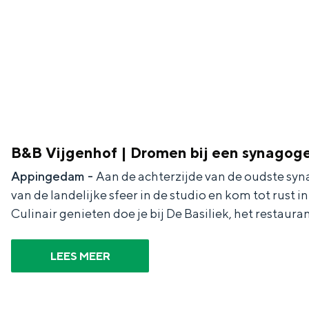
Fietsen
Wandelen
Eten & drinken
Winkelen
Overnachten
Met kinderen
Theater, muziek en musea
B&B Vijgenhof | Dromen bij een synagog
Appingedam -
Aan de achterzijde van de oudste syn
REISIDEEËN
van de landelijke sfeer in de studio en kom tot rust
Culinair genieten doe je bij De Basiliek, het restaura
Een week in Stad en Ommel
Een dag op pad in Groninge
LEES MEER