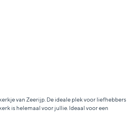
aan de Waddenzee, midden in het groen of bij een schattig
kerkje van Zeerijp. De ideale plek voor liefhebbers
erk is helemaal voor jullie. Ideaal voor een