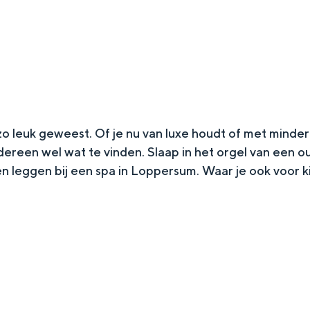
zo leuk geweest. Of je nu van luxe houdt of met minde
ereen wel wat te vinden. Slaap in het orgel van een oud
en leggen bij een spa in Loppersum. Waar je ook voor ki
Top 10 bezienswaardighed
allend dicht bij elkaar. De levendigheid van de stad, de stilte van ee