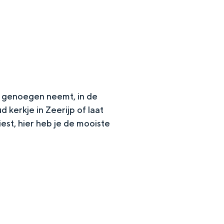
r genoegen neemt, in de
 kerkje in Zeerijp of laat
est, hier heb je de mooiste
en
n hofje, de weidsheid van het ommeland en de sporen van een