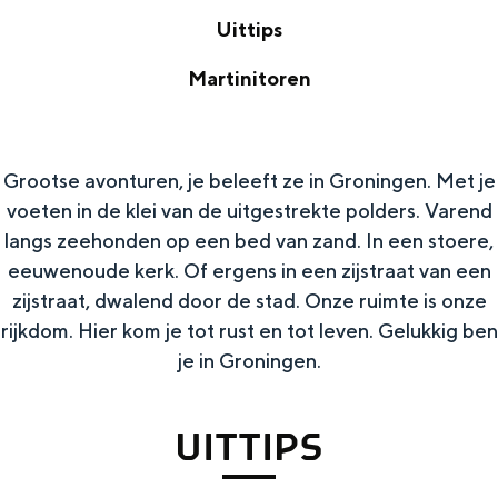
W
Uittips
e
U
Martinitoren
b
i
M
s
t
a
h
t
Grootse avonturen, je beleeft ze in Groningen. Met je
r
o
voeten in de klei van de uitgestrekte polders. Varend
i
t
p
langs zeehonden op een bed van zand. In een stoere,
p
i
eeuwenoude kerk. Of ergens in een zijstraat van een
s
n
zijstraat, dwalend door de stad. Onze ruimte is onze
rijkdom. Hier kom je tot rust en tot leven. Gelukkig ben
i
je in Groningen.
t
o
UITTIPS
r
e