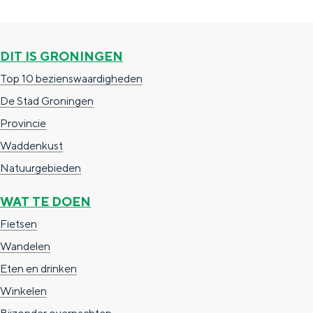
G
e
e
g
p
r
n
n
i
a
o
DIT IS GRONINGEN
n
g
n
Top 10 bezienswaardigheden
a
i
i
De Stad Groningen
n
n
Provincie
a
g
Waddenkust
e
Natuurgebieden
n
WAT TE DOEN
Fietsen
Wandelen
Eten en drinken
Winkelen