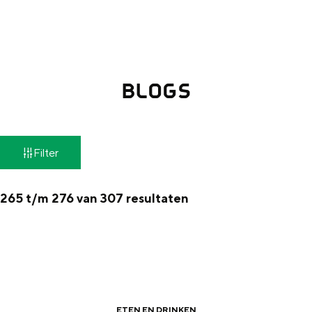
g
Wat ga jij doen?
e
Zomerwandelingen in Groningen
Zwemplekken
BLOGS
DIT IS GRONINGEN
W
Filter
a
t
265 t/m 276 van 307 resultaten
z
o
e
Top 10
bezienswaardigheden
k
ETEN EN DRINKEN