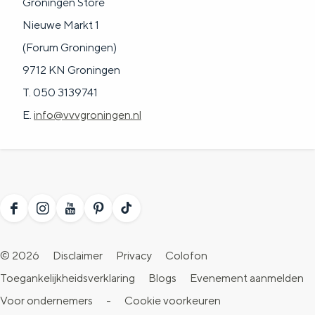
Groningen Store
Nieuwe Markt 1
(Forum Groningen)
9712 KN Groningen
T. 050 3139741
E.
info@vvvgroningen.nl
F
I
Y
P
T
a
n
o
i
i
© 2026
Disclaimer
Privacy
Colofon
c
s
u
n
k
Toegankelijkheidsverklaring
Blogs
Evenement aanmelden
e
t
T
t
T
Voor ondernemers
-
Cookie voorkeuren
b
a
u
e
o