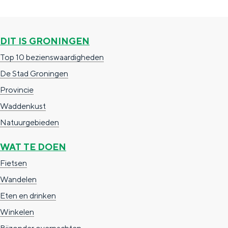
e
g
g
p
e
e
i
a
n
DIT IS GRONINGEN
n
n
g
d
Top 10 bezienswaardigheden
a
i
r
De Stad Groningen
n
a
Provincie
a
n
Waddenkust
k
Natuurgebieden
j
WAT TE DOEN
e
Fietsen
i
Wandelen
n
Eten en drinken
d
Winkelen
e