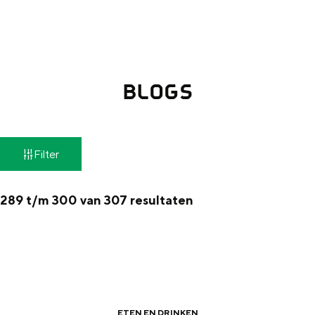
g
Wat ga jij doen?
e
Zomerwandelingen in Groningen
Zwemplekken
BLOGS
DIT IS GRONINGEN
W
Filter
a
t
289 t/m 300 van 307 resultaten
z
o
e
Top 10
bezienswaardigheden
k
ETEN EN DRINKEN