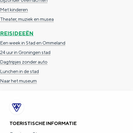
Bijzonder overnachten
p
Met kinderen
r
Theater, muziek en musea
o
v
REISIDEEËN
i
Een week in Stad en Ommeland
n
24 uur in Groningen stad
c
Dagtripjes zonder auto
i
Lunchen in de stad
e
Naar het museum
TOERISTISCHE INFORMATIE