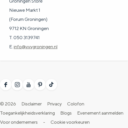
Groningen Store
Nieuwe Markt 1
(Forum Groningen)
9712 KN Groningen
T. 050 3139741
E.
info@vvvgroningen.nl
F
I
Y
P
T
a
n
o
i
i
© 2026
Disclaimer
Privacy
Colofon
c
s
u
n
k
Toegankelijkheidsverklaring
Blogs
Evenement aanmelden
e
t
T
t
T
Voor ondernemers
-
Cookie voorkeuren
b
a
u
e
o