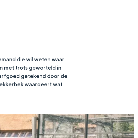
 iemand die wil weten waar
n met trots geworteld in
s erfgoed getekend door de
e lekkerbek waardeert wat
en
n hofje, de weidsheid van het ommeland en de sporen van een