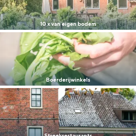
10 x van eigen bodem
Boerderijwinkels
Bijzonder overnachten
. Van slapen in een voormalige graanzolder van een molen tot overnach
Streekrestaurants