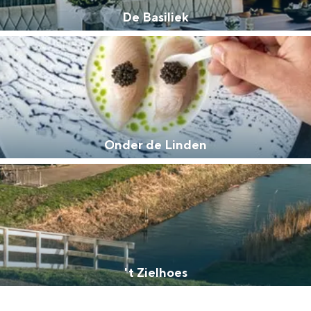
De Basiliek
Onder de Linden
't Zielhoes