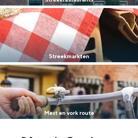
Streekmarkten
and
n stad
Mest en vork route