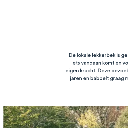
g
e
DIT IS GRONINGEN
De lokale lekkerbek is ge
iets vandaan komt en vo
eigen kracht. Deze bezoek
jaren en babbelt graag m
In Groningen ligt het allemaal opv
eeuwenoud verleden.
1
Stad
0
Provincie