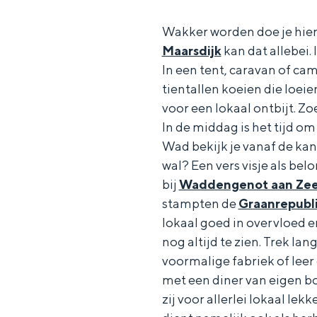
o
r
Wakker worden doe je hier 
k
Maarsdijk
kan dat allebei. 
r
In een tent, caravan of ca
tientallen koeien die loeien
o
voor een lokaal ontbijt. Zo
u
In de middag is het tijd om
De rijkdom van Groningen is haar 
t
wierdedorp.
Wad bekijk je vanaf de kant
e
wal? Een vers visje als bel
Lunchen in de stad
bij
Waddengenot aan Ze
Naar het museum
stampten de
Graanrepubl
lokaal goed in overvloed e
nog altijd te zien. Trek lan
S
n
nl
voormalige fabriek of leer
e
l
Nederlands
met een diner van eigen b
l
G
G
English
en
Deutsch
de
zij voor allerlei lokaal lek
e
o
e