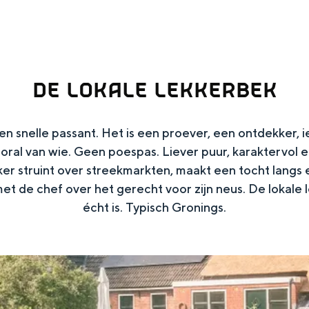
DE LOKALE LEKKERBEK
en snelle passant. Het is een proever, een ontdekker,
oral van wie. Geen poespas. Liever puur, karaktervol e
er struint over streekmarkten, maakt een tocht lang
et de chef over het gerecht voor zijn neus. De lokal
écht is. Typisch Gronings.
Top 10 bezienswaardighed
allend dicht bij elkaar. De levendigheid van de stad, de stilte van ee