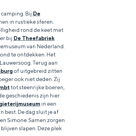
 camping. Bij
De
nen in rustieke sferen.
elligheid rond de keet met
er bij
De Theefabriek
e theemuseum van Nederland.
grond te ontdekken. Het
aan de Waddenzee, midden in het groen of bij een schattig
Lauwersoog. Terug aan
nburg
of uitgebreid zitten
roeger ook niet deden. Zij
mbt
tot steenrijke boeren,
e geschiedenis zijn hier
gieterijmuseum
in een
n best. De dag sluit je af
 en Simone. Samen zorgen
t blijven slapen. Deze plek