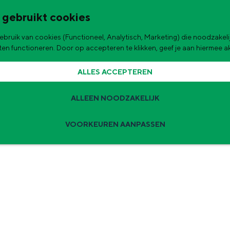
 gebruikt cookies
bruik van cookies (Functioneel, Analytisch, Marketing) die noodzakelij
de stad
aten functioneren. Door op accepteren te klikken, geef je aan hiermee 
ALLES ACCEPTEREN
ALLEEN NOODZAKELIJK
VOORKEUREN AANPASSEN
Zomervakantie tips
 zijn de leukste uitjes voor kinderen in Stad en Ommeland voor deze 
ingen