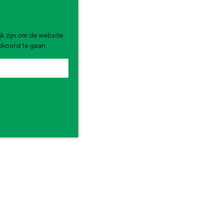
k zijn om de website
akkoord te gaan.
zomervakantie. Wat ga jij doen?