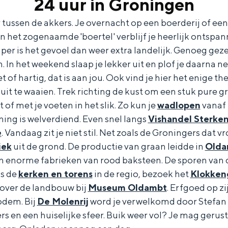
24 uur in Groningen
tussen de akkers. Je overnacht op een boerderij of een
In het zogenaamde 'boertel' verblijf je heerlijk ontspan
mper is het gevoel dan weer extra landelijk. Genoeg gez
. In het weekend slaap je lekker uit en plof je daarna ne
Dagtripjes zonder auto
et of hartig, dat is aan jou. Ook vind je hier het enig
 uit te waaien. Trek richting de kust om een stuk pure 
veranderlijke landschap. Binen een mum van tijd sta je vanuit de stad 
 of met je voeten in het slik. Zo kun je
wadlopen
vanaf 
oning is welverdiend. Even snel langs
Vishandel Sterke
e
. Vandaag zit je niet stil. Net zoals de Groningers dat v
iek
uit de grond. De productie van graan leidde in
Olda
n enorme fabrieken van rood baksteen. De sporen van d
gs de
kerken en torens
in de regio, bezoek het
Klokken
 over de landbouw bij
Museum Oldambt
. Erfgoed op zij
odem. Bij
De Molenrij
word je verwelkomd door Stefan
kers en een huiselijke sfeer. Buik weer vol? Je mag gerus