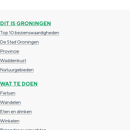
G
e
e
g
p
r
n
n
i
a
o
DIT IS GRONINGEN
n
g
n
Top 10 bezienswaardigheden
a
i
i
De Stad Groningen
n
n
Provincie
a
g
Waddenkust
e
Natuurgebieden
n
WAT TE DOEN
Fietsen
Wandelen
Eten en drinken
Winkelen