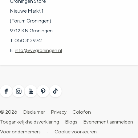
Groningen Store
Nieuwe Markt 1
(Forum Groningen)
9712 KN Groningen
T. 050 3139741
E.
info@vvvgroningen.nl
F
I
Y
P
T
a
n
o
i
i
© 2026
Disclaimer
Privacy
Colofon
c
s
u
n
k
Toegankelijkheidsverklaring
Blogs
Evenement aanmelden
e
t
T
t
T
Voor ondernemers
-
Cookie voorkeuren
b
a
u
e
o