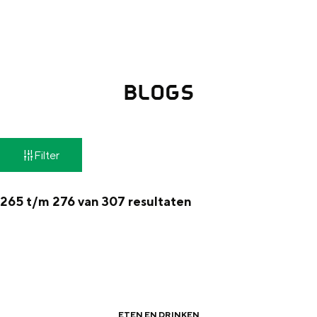
g
Wat ga jij doen?
e
Zomerwandelingen in Groningen
Zwemplekken
BLOGS
DIT IS GRONINGEN
W
Filter
a
t
265 t/m 276 van 307 resultaten
z
o
e
Top 10
bezienswaardigheden
k
ETEN EN DRINKEN