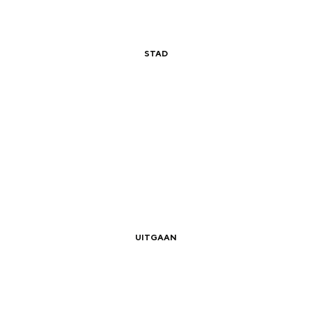
STAD
|
|
Schaatsen in Groningen
and
UITGAAN
n stad
|
|
Forum Groningen