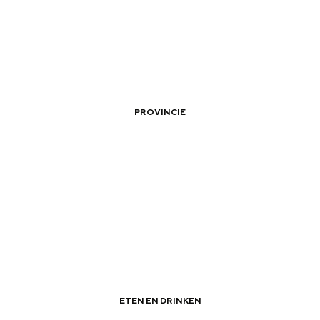
Dagtripjes zonder auto
PROVINCIE
veranderlijke landschap. Binen een mum van tijd sta je vanuit de stad 
|
|
Vissen op het Wad
ETEN EN DRINKEN