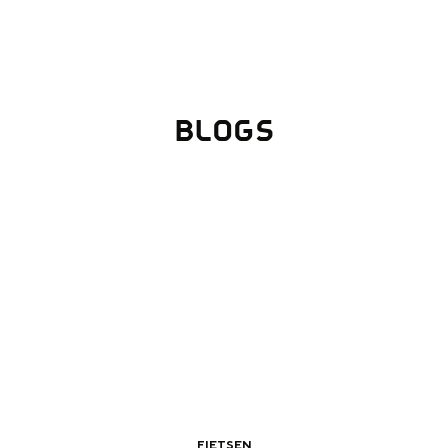
BLOGS
Top 10 bezienswaardighed
allend dicht bij elkaar. De levendigheid van de stad, de stilte van ee
FIETSEN