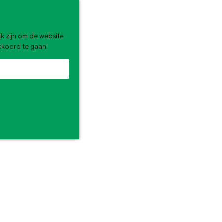
k zijn om de website
akkoord te gaan.
zomervakantie. Wat ga jij doen?