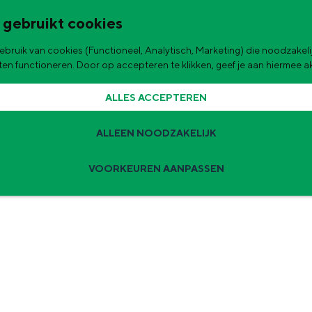
 gebruikt cookies
bruik van cookies (Functioneel, Analytisch, Marketing) die noodzakelij
de stad
aten functioneren. Door op accepteren te klikken, geef je aan hiermee 
ALLES ACCEPTEREN
ALLEEN NOODZAKELIJK
VOORKEUREN AANPASSEN
Zomervakantie tips
 zijn de leukste uitjes voor kinderen in Stad en Ommeland voor deze 
ingen