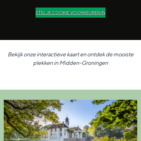
STEL JE COOKIE VOORKEUREN IN
Bekijk onze interactieve kaart en ontdek de mooiste
plekken in Midden-Groningen
F
r
a
e