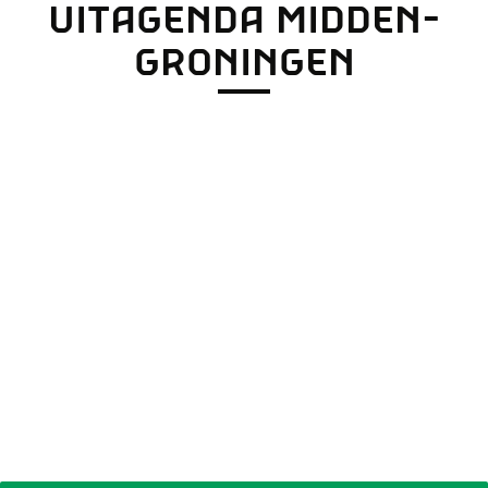
UITAGENDA MIDDEN-
r
o
GRONINGEN
p