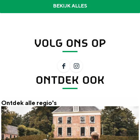
BEKIJK ALLES
VOLG ONS OP
F
I
ONTDEK OOK
a
n
c
s
e
t
Ontdek alle regio's
b
a
O
o
g
n
o
r
t