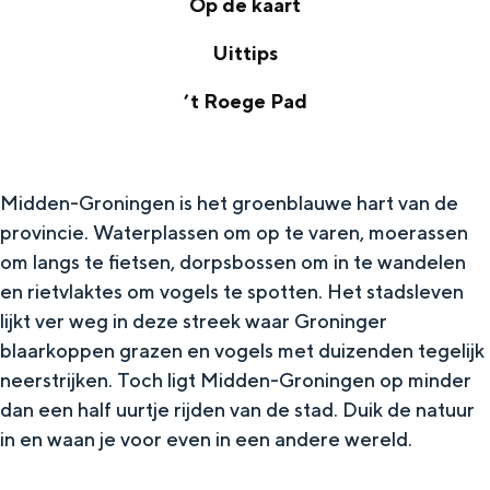
Op de kaart
O
Uittips
p
U
’t Roege Pad
d
i
’
e
t
t
k
t
Midden-Groningen is het groenblauwe hart van de
R
a
provincie. Waterplassen om op te varen, moerassen
i
o
a
om langs te fietsen, dorpsbossen om in te wandelen
p
e
r
en rietvlaktes om vogels te spotten. Het stadsleven
s
g
lijkt ver weg in deze streek waar Groninger
t
blaarkoppen grazen en vogels met duizenden tegelijk
e
neerstrijken. Toch ligt Midden-Groningen op minder
P
dan een half uurtje rijden van de stad. Duik de natuur
a
in en waan je voor even in een andere wereld.
d