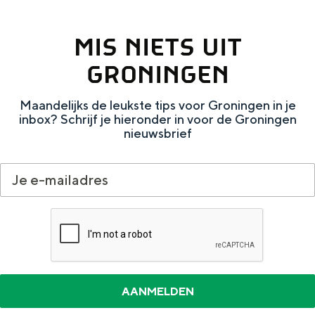
n
d
MIS NIETS UIT
W
e
a
n
GRONINGEN
d
l
Maandelijks de leukste tips voor Groningen in je
d
a
inbox? Schrijf je hieronder in voor de Groningen
e
n
nieuwsbrief
n
d
l
a
n
d