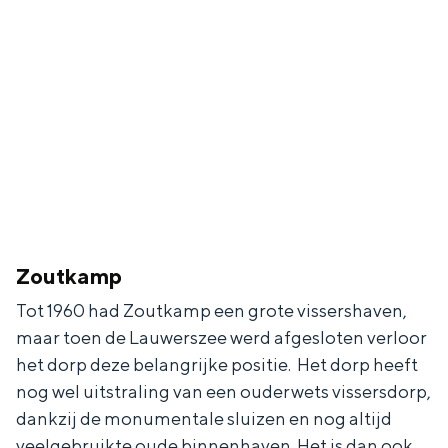
De rijkdom van Groningen is haar
veranderlijke landschap. Binen een mum
van tijd sta je vanuit de stad aan de
Waddenzee, midden in het groen of bij
een schattig wierdedorp.
Lunchen in de stad
Naar het museum
S
n
nl
e
l
Nederlands
Zoutkamp
l
G
G
English
en
Deutsch
de
Tot 1960 had Zoutkamp een grote vissershaven,
e
o
e
maar toen de Lauwerszee werd afgesloten verloor
het dorp deze belangrijke positie. Het dorp heeft
c
t
h
nog wel uitstraling van een ouderwets vissersdorp,
t
o
e
dankzij de monumentale sluizen en nog altijd
e
t
n
veelgebruikte oude binnenhaven. Het is dan ook