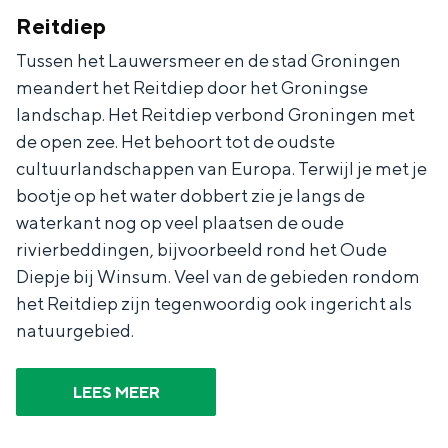
a
n
Reitdiep
a
S
Tussen het Lauwersmeer en de stad Groningen
l
e
meandert het Reitdiep door het Groningse
:
i
landschap. Het Reitdiep verbond Groningen met
de open zee. Het behoort tot de oudste
N
t
cultuurlandschappen van Europa. Terwijl je met je
e
e
bootje op het water dobbert zie je langs de
d
waterkant nog op veel plaatsen de oude
e
rivierbeddingen, bijvoorbeeld rond het Oude
r
Diepje bij Winsum. Veel van de gebieden rondom
l
het Reitdiep zijn tegenwoordig ook ingericht als
natuurgebied.
a
n
LEES MEER
d
s