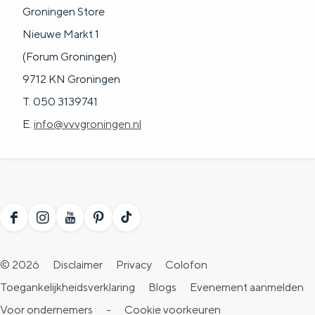
Groningen Store
Nieuwe Markt 1
(Forum Groningen)
9712 KN Groningen
T. 050 3139741
E.
info@vvvgroningen.nl
F
I
Y
P
T
a
n
o
i
i
© 2026
Disclaimer
Privacy
Colofon
c
s
u
n
k
Toegankelijkheidsverklaring
Blogs
Evenement aanmelden
e
t
T
t
T
Voor ondernemers
-
Cookie voorkeuren