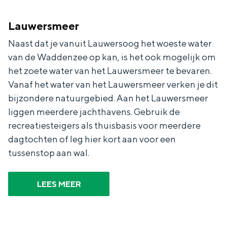
Met kinderen
Theater, muziek en musea
Lauwersmeer
Naast dat je vanuit Lauwersoog het woeste water
REISIDEEËN
van de Waddenzee op kan, is het ook mogelijk om
Een week in Stad en Ommeland
het zoete water van het Lauwersmeer te bevaren.
Vanaf het water van het Lauwersmeer verken je dit
Een dag op pad in Groningen stad
bijzondere natuurgebied. Aan het Lauwersmeer
liggen meerdere jachthavens. Gebruik de
recreatiesteigers als thuisbasis voor meerdere
dagtochten of leg hier kort aan voor een
tussenstop aan wal.
LEES MEER
Dagtripjes zonder auto