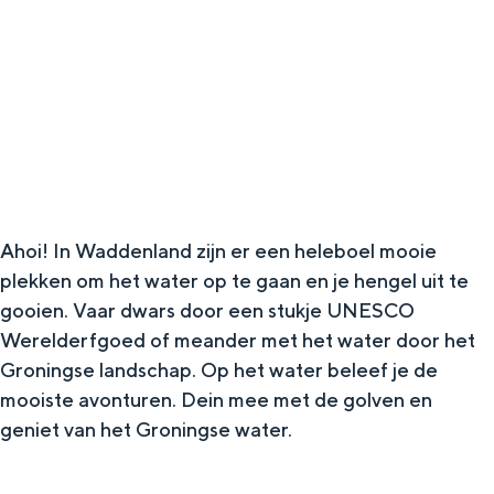
g
Wat ga jij doen?
e
Zomerwandelingen in Groningen
Zwemplekken
DIT IS GRONINGEN
Ahoi! In Waddenland zijn er een heleboel mooie
plekken om het water op te gaan en je hengel uit te
gooien. Vaar dwars door een stukje UNESCO
Werelderfgoed of meander met het water door het
Groningse landschap. Op het water beleef je de
mooiste avonturen. Dein mee met de golven en
geniet van het Groningse water.​
Top 10
bezienswaardigheden