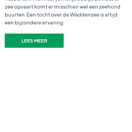
zee opvaart komt er misschien wel een zeehond
buurten. Een tocht over de Waddenzee is altijd
een bijzondere ervaring.
Bijzonder overnachten
LEES MEER
Overnachten was nog nooit zo leuk. Van
slapen in een voormalige graanzolder
van een molen tot overnachten in een
iglo van stro: Groningen biedt voor ieder
wat wils.
Fietsen
Wandelen
Eten & drinken
Winkelen
Overnachten