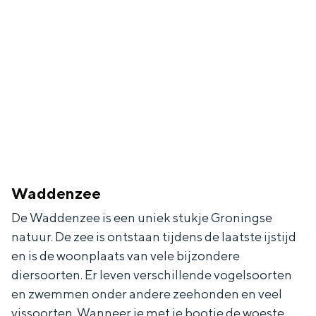
In Groningen ligt het allemaal opvallend
dicht bij elkaar. De levendigheid van de
stad, de stilte van een hofje, de
weidsheid van het ommeland en de
sporen van een eeuwenoud verleden.
Stad
Provincie
Waddenkust
Natuurgebieden
Waddenzee
De Waddenzee is een uniek stukje Groningse
WAT TE DOEN
natuur. De zee is ontstaan tijdens de laatste ijstijd
en is de woonplaats van vele bijzondere
diersoorten. Er leven verschillende vogelsoorten
en zwemmen onder andere zeehonden en veel
vissoorten. Wanneer je met je bootje de woeste