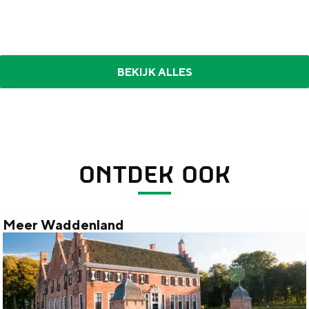
BEKIJK ALLES
ONTDEK OOK
Meer Waddenland
M
e
e
r