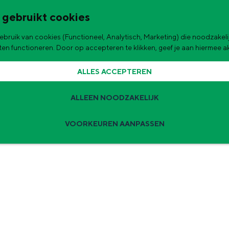
 gebruikt cookies
bruik van cookies (Functioneel, Analytisch, Marketing) die noodzakelij
de stad
aten functioneren. Door op accepteren te klikken, geef je aan hiermee 
ALLES ACCEPTEREN
ALLEEN NOODZAKELIJK
VOORKEUREN AANPASSEN
Zomervakantie tips
 zijn de leukste uitjes voor kinderen in Stad en Ommeland voor deze 
ingen