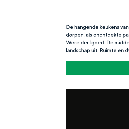
n
d
s
De hangende keukens van h
dorpen, als onontdekte p
Werelderfgoed. De midde
landschap uit. Ruimte en d