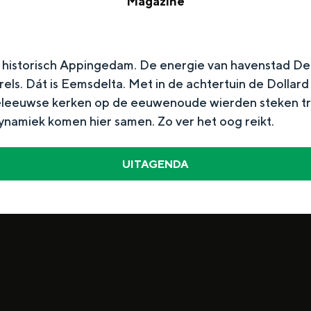
Magazine
e
i
M
u
g
a
w
i
istorisch Appingedam. De energie van havenstad Delfz
g
s
arels. Dát is Eemsdelta. Met in de achtertuin de Do
t
a
b
leeuwse kerken op de eeuwenoude wierden steken tr
a
z
r
ynamiek komen hier samen. Zo ver het oog reikt.​
l
i
i
e
n
e
UITAGENDA
k
e
f
a
a
r
t