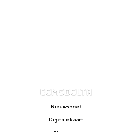
EEMSDELTA
Nieuwsbrief
N
Digitale kaart
i
D