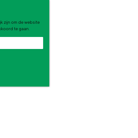
k zijn om de website
akkoord te gaan.
zomervakantie. Wat ga jij doen?