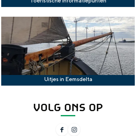
Toeristische informatiepunten
Uitjes in Eemsdelta
VOLG ONS OP
F
I