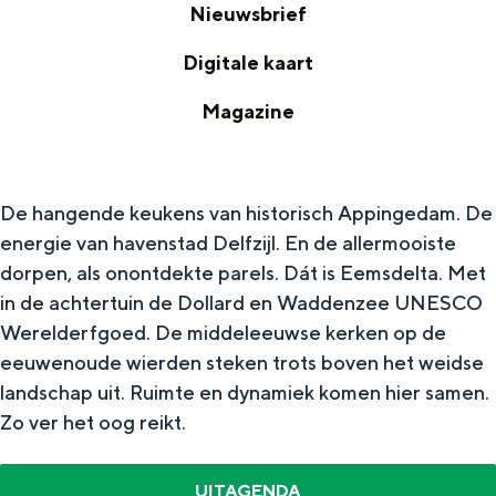
Nieuwsbrief
N
Digitale kaart
i
D
Magazine
e
i
M
u
g
a
w
i
De hangende keukens van historisch Appingedam. De
g
s
energie van havenstad Delfzijl. En de allermooiste
t
a
b
dorpen, als onontdekte parels. Dát is Eemsdelta. Met
a
z
r
in de achtertuin de Dollard en Waddenzee UNESCO
l
i
Werelderfgoed. De middeleeuwse kerken op de
i
e
eeuwenoude wierden steken trots boven het weidse
n
e
k
landschap uit. Ruimte en dynamiek komen hier samen.
e
f
a
Zo ver het oog reikt.​
a
r
UITAGENDA