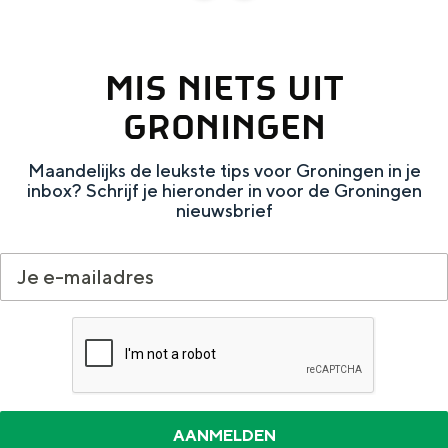
a
n
c
s
MIS NIETS UIT
e
t
GRONINGEN
b
a
o
g
Maandelijks de leukste tips voor Groningen in je
o
r
inbox? Schrijf je hieronder in voor de Groningen
nieuwsbrief
k
a
V
m
i
V
s
i
i
s
t
i
G
t
r
G