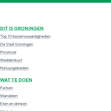
o
r
n
o
i
n
DIT IS GRONINGEN
n
i
Top 10 bezienswaardigheden
g
n
De Stad Groningen
e
g
Provincie
n
e
Waddenkust
n
Natuurgebieden
WAT TE DOEN
Fietsen
Wandelen
Eten en drinken